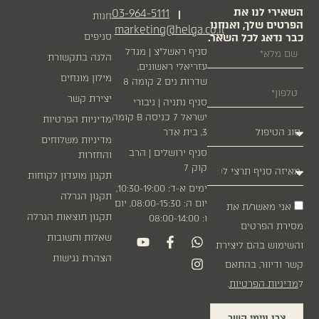
י לנו את
03-964-5111
|
חנות
 שלך, ואנחנו
marketing@helga.co.il
אג לכל השאר.
סניפים
סניף ראשל״צ | מגדל
הלגה בתקשורת
עזריאלי ראשונים,
מילון מונחים
שדרות נים 2 קומה 8
יצירת קשר
סניף נתניה | גיבורי
ישראל 7 כניסה B קומה
מדיניות הפרטיות
3, בית אדר
מדיניות משלוחים
סניף ירושלים | הרב
והחזרות
קוק 7
תקנון מועדון לקוחות
ימים א-ד: 10:30-19:00,
תקנון הגרלה
יום ה: 08:00-15:30, יום
 מאשר/ת את
תקנון תוצאות הגרלה
ו: 08:00-14:00
הפרטים
שאלות ותשובות
ש בהם ליצירת
הצהרת נגישות
יוור, בהתאם
ות הפרטיות
.
ו עימי קשר