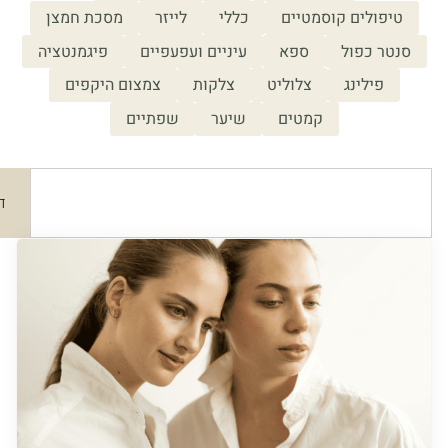
פולים קוסמטיים
כללי
לייזר
מסכת חמצן
ר כפול
ספא
עיניים ועפעפיים
פיגמנטציה
פילינג
צלוליט
צלקות
צמצום היקפים
קמטים
שיער
שפתיים
חיפוש