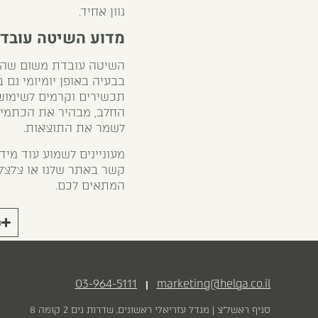
גוון אחיד.
מדוע השיטה עובד
השיטה עובדת משום שהיא
בבעיה באופן יומיומי גם 
תכשירים וקרמים לשימוש
החלב, מבהיר את הכתמים 
לשמר את התוצאות.
מעוניינים לשמוע עוד מי
המתאים לכם.
ר
03-964-5111
marketing@helga.co.il
|
סניף ראשל״צ | מגדל עזריאלי ראשונים, שדרות נים 2 קומה 8