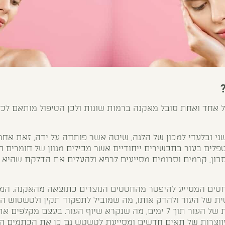
 אחד ואחת סובל מאקנה ברמות שונות ולכן הטיפול מותאם לכל
ני ובלעדי למכון של הלגה, שיטה אשר פותחה על ידה, זאת אחרי
לים בעור בתכשירים ייחודיים אשר מכילים מגוון של חומרים ה
ון, קרמים וסרומים מסייעים לרפא ולהעלים את הדלקת שהיא ז
חטים המסייע להיפטר מהחטטים הנוצרים כתוצאה מהאקנה. המח
של העור ולהדק אותו, מה שמוביל לתפקוד תקין ולטשטוש הצל
עובד גם על בניה מחודשת של העור תוך 7 ימים, מה שנקרא שיוף העור. ב
ווצרות של תאים חדשים ומסייעת לטשטש גם כן את הכתמים הא