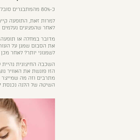
כ-80% מהמתבגרים סובלים מפצעי אקנה כתוצאה משינויים הורמונליים וגופניים המתרחשים בתקופת ההתבגרות.
למרות זאת, התופעה קיימ
לאחר שהפצעים נעלמים נש
מדובר במחלה או תופעה 
את הסבום שמגן על העור 
לשמנוני יותר? לאחר מכן
השכבה החיצונית נהיית ע
הזו פוגשת את האוויר נו
מתרבים וזה מה שמייצר א
השיטה של הלגה נכנסת ל