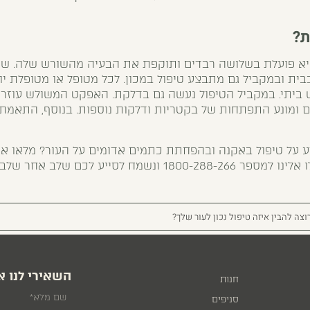
ת?
 פועלת בשלושה רבדים ותוקפת את הבעיה מהשורש שלה. שיט
בבית ובמקביל גם מתבצע טיפול במכון. לכל מטופל או מטופלת יו
 ביתי. במקביל הטיפול נעשה גם בדלקת. האפקט המשולש עוזר
ומונע התפתחות של בקטריות ודלקות נוספות. בנוסף, התאמת ת
דע על טיפול באקנה ובהפחתת כתמים אדומים על העור? מלאו א
קשר באתר שלנו או צלצלו אלינו למספר 1800-288-266 ונשמח לסיי
וצה להבין איזה טיפול נכון לעור שלך?
השאירי לנו א
חנות
סניפים