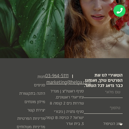
השאירי לנו את
03-964-5111
|
חנות
הפרטים שלך, ואנחנו
marketing@helga.co.il
כבר נדאג לכל השאר.
סניפים
סניף ראשל״צ | מגדל
הלגה בתקשורת
עזריאלי ראשונים,
מילון מונחים
שדרות נים 2 קומה 8
יצירת קשר
סניף נתניה | גיבורי
ישראל 7 כניסה B קומה
מדיניות הפרטיות
3, בית אדר
מדיניות משלוחים