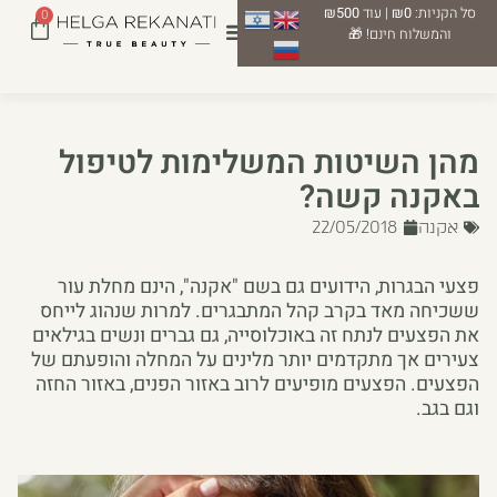
סל הקניות:
₪0
| עוד
₪500
0
והמשלוח חינם! 🎁
מהן השיטות המשלימות לטיפול
באקנה קשה?
אקנה
22/05/2018
פצעי הבגרות, הידועים גם בשם "אקנה", הינם מחלת עור
ששכיחה מאד בקרב קהל המתבגרים. למרות שנהוג לייחס
את הפצעים לנתח זה באוכלוסייה, גם גברים ונשים בגילאים
צעירים אך מתקדמים יותר מלינים על המחלה והופעתם של
הפצעים. הפצעים מופיעים לרוב באזור הפנים, באזור החזה
וגם בגב.