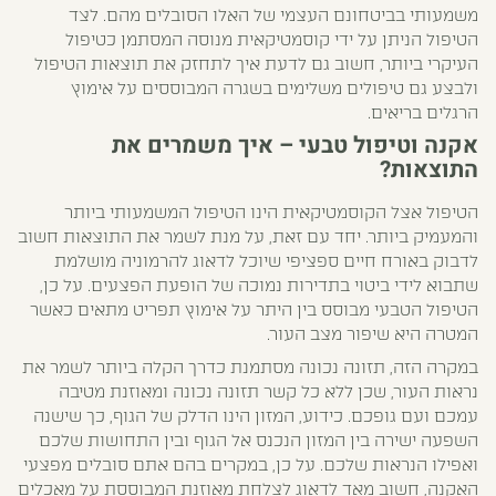
משמעותי בביטחונם העצמי של האלו הסובלים מהם. לצד
הטיפול הניתן על ידי קוסמטיקאית מנוסה המסתמן כטיפול
העיקרי ביותר, חשוב גם לדעת איך לתחזק את תוצאות הטיפול
ולבצע גם טיפולים משלימים בשגרה המבוססים על אימוץ
הרגלים בריאים.
אקנה וטיפול טבעי – איך משמרים את
התוצאות?
הטיפול אצל הקוסמטיקאית הינו הטיפול המשמעותי ביותר
והמעמיק ביותר. יחד עם זאת, על מנת לשמר את התוצאות חשוב
לדבוק באורח חיים ספציפי שיוכל לדאוג להרמוניה מושלמת
שתבוא לידי ביטוי בתדירות נמוכה של הופעת הפצעים. על כן,
הטיפול הטבעי מבוסס בין היתר על אימוץ תפריט מתאים כאשר
המטרה היא שיפור מצב העור.
במקרה הזה, תזונה נכונה מסתמנת כדרך הקלה ביותר לשמר את
נראות העור, שכן ללא כל קשר תזונה נכונה ומאוזנת מטיבה
עמכם ועם גופכם. כידוע, המזון הינו הדלק של הגוף, כך שישנה
השפעה ישירה בין המזון הנכנס אל הגוף ובין התחושות שלכם
ואפילו הנראות שלכם. על כן, במקרים בהם אתם סובלים מפצעי
האקנה, חשוב מאד לדאוג לצלחת מאוזנת המבוססת על מאכלים