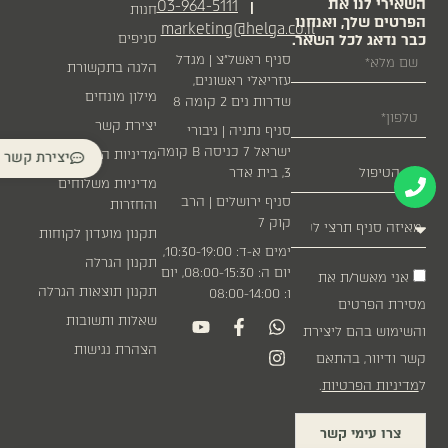
השאירי לנו את
03-964-5111
|
חנות
הפרטים שלך, ואנחנו
marketing@helga.co.il
כבר נדאג לכל השאר.
סניפים
סניף ראשל״צ | מגדל
הלגה בתקשורת
עזריאלי ראשונים,
מילון מונחים
שדרות נים 2 קומה 8
יצירת קשר
סניף נתניה | גיבורי
ישראל 7 כניסה B קומה
יצירת קשר
מדיניות הפרטיות
3, בית אדר
מדיניות משלוחים
סניף ירושלים | הרב
והחזרות
קוק 7
תקנון מועדון לקוחות
ימים א-ד: 10:30-19:00,
תקנון הגרלה
יום ה: 08:00-15:30, יום
אני מאשר/ת את
תקנון תוצאות הגרלה
ו: 08:00-14:00
מסירת הפרטים
שאלות ותשובות
והשימוש בהם ליצירת
הצהרת נגישות
קשר ודיוור, בהתאם
ל
מדיניות הפרטיות
.
צרו עימי קשר