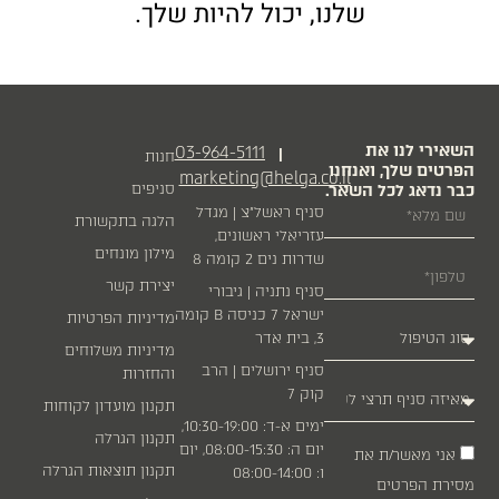
שלנו, יכול להיות שלך.
השאירי לנו את
03-964-5111
|
חנות
הפרטים שלך, ואנחנו
marketing@helga.co.il
כבר נדאג לכל השאר.
סניפים
סניף ראשל״צ | מגדל
הלגה בתקשורת
עזריאלי ראשונים,
מילון מונחים
שדרות נים 2 קומה 8
יצירת קשר
סניף נתניה | גיבורי
ישראל 7 כניסה B קומה
מדיניות הפרטיות
3, בית אדר
מדיניות משלוחים
סניף ירושלים | הרב
והחזרות
קוק 7
תקנון מועדון לקוחות
ימים א-ד: 10:30-19:00,
תקנון הגרלה
יום ה: 08:00-15:30, יום
אני מאשר/ת את
תקנון תוצאות הגרלה
ו: 08:00-14:00
מסירת הפרטים