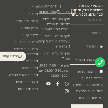
השאירי לנו את
03-964-5111
|
חנות
הפרטים שלך, ואנחנו
marketing@helga.co.il
כבר נדאג לכל השאר.
סניפים
סניף ראשל״צ | מגדל
הלגה בתקשורת
עזריאלי ראשונים,
מילון מונחים
שדרות נים 2 קומה 8
יצירת קשר
סניף נתניה | גיבורי
ישראל 7 כניסה B קומה
מדיניות הפרטיות
3, בית אדר
מדיניות משלוחים
סניף ירושלים | הרב
והחזרות
יצירת קשר
קוק 7
תקנון מועדון לקוחות
ימים א-ד: 10:30-19:00,
תקנון הגרלה
יום ה: 08:00-15:30, יום
אני מאשר/ת את
תקנון תוצאות הגרלה
ו: 08:00-14:00
מסירת הפרטים
שאלות ותשובות
והשימוש בהם ליצירת
הצהרת נגישות
קשר ודיוור, בהתאם
ל
מדיניות הפרטיות
.