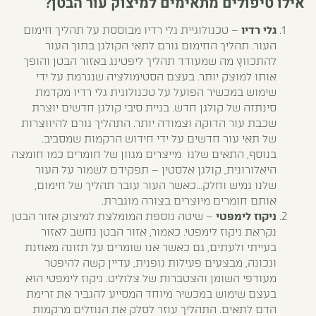
אילו טיפולים מתאימים למיצוק עור הבטן?
גלי רדיו
– טכנולוגיית גלי רדיו מבוססת על תהליך חימום
העור. תהליך החימום גורם לתאי הקולגן בתוך העור
להתכווץ מה שמעודד תהליך ליפטינג באזור הבטן והופך
אותו למוצק יותר. בעצם הסטימולציה שנגרמת על ידי
שימוש במכשיר הפועל על טכנולוגית גלי רדיו מקדמת
סינתזה של קולגן חדש. בניית סיבי קולגן חדשים יוצרת
שכבת עור הדוקה וצמודה יותר. התהליך גורם להיווצרות
של תאי עור חדשים על ידי חידוש הרקמות שמסביב.
בנוסף, התאים שלנו מייצרים מגוון של חומרים כמו חומצה
היאלורונית, קולגן אלסטין – תפקידם לשמור על העור
שלנו גמיש וחלק…כאשר העור עובר תהליך של חימום,
אותם חומרים מיוצרים בצורה מוגברת.
ניקוז לימפטי
– שיטה נוספת המומלצת למיצוק אזור הבטן
נקראת ניקוז לימפטי. כאמור, אזור הבטן נחשב לאזור
בעייתי ולעתים, גם כאשר אנו שומרים על תזונה מאוזנת
ונכונה, מבצעים פעילות גופנית, עדיין קשה להיפטר
מעודפי השומן והצטברות של צלוליט. ניקוז לימפטי הוא
בעצם שימוש במכשיר מיוחד המסייע להגביר את זרימת
הדם לתאים. התהליך עוזר לסלק את הנוזלים מרקמות