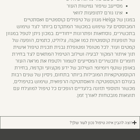
מסייעב שיפור גמישות העור
אינו גורם לתופעות לוואי
במגון של Helga מגוון של טיפולים קוסמטיים ואסתטיים
המבוססים על שימוש במכשור המתקדם ביותר לצד שימוש
בתכשירים, נוסחאות ופתרונות ייחודיים. במכון ניתן לטפל במגוון
של תופעות קוסמטיות כמו אקנה, צלוליט, כתמים, הופעה של
קמטים ועוד. לכל מטופל ומטופלת נבנית תכנית טיפול אישית
תוך איתור המקור לבעיה ושילוב הטיפול המתאים לצד בחירת
חומרים ותכשירים המסייעים לשמור ולטפח את מראה העור
באופן שוטף ויומיומי. השילוב של ידע מקצועי וקדמה, בחירת
הקוסמטיקאיות המובילות ביותר בתחום, ניסיון של שנים רבות
בעולם הקוסמטיקה והאסתטיקה הרפואית, שימוש בטיפולים,
מכשור ותוספי תזונה בלעדיים הופכים כל טיפול למוצלח עם
תוצאות מובטחות לאורך זמן.
רוצה להבין איזה טיפול נכון לעור שלך?