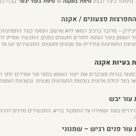
 טיפוחו. כיצד לבצע
טיפול באקנה
או
טיפול בעור יבש
? קבלו כמ
התפרצות פצעונים / אקנה
יליק – מדובר ברכיב רפואי ללא מרשם, הפועל כנגד התפרצות 
ור השומן בעור הנוטה לחורים וחטטים בפנים. התכשיר מסייע 
ניעת התפרצות עתידית של פצעים וחטטים. התכשירים יגנו על ע
 בעיות אקנה
עי בגרות ומבקרים את ייצור השומן בסוגי עור עמידים יותר המ
פואי בעל יכולת מדעית בעלמת התפרצות פצעים ובמניעת הופעת 
 עור יבש
 גירויים בעור ושמירה על התפקוד בריא. התכשירים מזינים לה
.
עור פנים רגיש – שמנוני