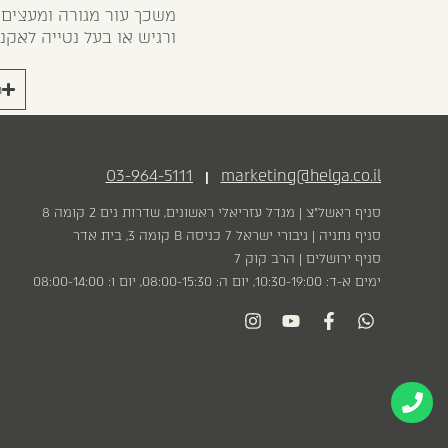
משכך עור מגורה ומעצים
ורגיש או בעל נטייה לאקנ
ר
03-964-5111
marketing@helga.co.il
|
סניף ראשל״צ | מגדל עזריאלי ראשונים, שדרות נים 2 קומה 8
סניף נתניה | גיבורי ישראל 7 כניסה B קומה 3, בית אדר
סניף ירושלים | הרב קוק 7
ימים א-ד: 10:30-19:00, יום ה: 08:00-15:30, יום ו: 08:00-14:00