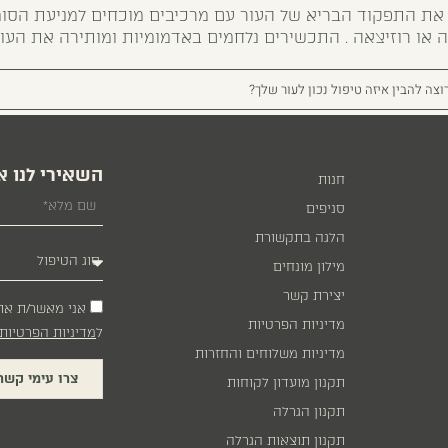
 את התפקוד הבריא של העור עם מרכיבים מוכחים למניעת הסו
ה או רוזיצאה . התכשירים נלחמים באדמומיות ומותירה את העור 
וצה להבין איזה טיפול נכון לעור שלך?
השאירי לנו א
חנות
סניפים
הלגה בתקשורת
מילון מונחים
יצירת קשר
אני מאשר/ת את
מדיניות הפרטיות
ל
מדיניות הפרטיות
מדיניות משלוחים והחזרות
צרו עימי קשר
תקנון מועדון לקוחות
תקנון הגרלה
תקנון תוצאות הגרלה