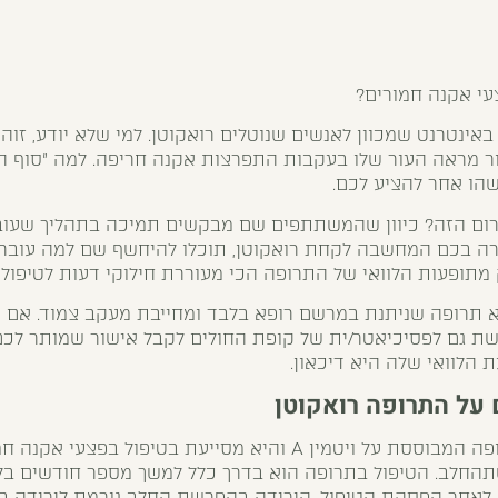
עי אקנה חמורים?
אינטרנט שמכוון לאנשים שנוטלים רואקוטן. למי שלא יודע, זוהי
ר מראה העור שלו בעקבות התפרצות אקנה חריפה. למה "סוף הד
שהו אחר להציע לכם.
ורום הזה? כיוון שהמשתתפים שם מבקשים תמיכה בתהליך שעובר
רה בכם המחשבה לקחת רואקוטן, תוכלו להיחשף שם למה עוברי
מתופעות הלוואי של התרופה הכי מעוררת חילוקי דעות לטיפול 
א תרופה שניתנת במרשם רופא בלבד ומחייבת מעקב צמוד. אם י
גשת גם לפסיכיאטר/ית של קופת החולים לקבל אישור שמותר לכ
 הלוואי שלה היא דיכאון.
 על התרופה רואקוטן
המנגנון: רואקוטן היא תרופה המבוססת על ויטמין A והיא מסייעת בטיפו
חלב. הטיפול בתרופה הוא בדרך כלל למשך מספר חודשים בל
חר הפסקת הטיפול. הירידה בהפרשת החלב גורמת לירידה בכמ