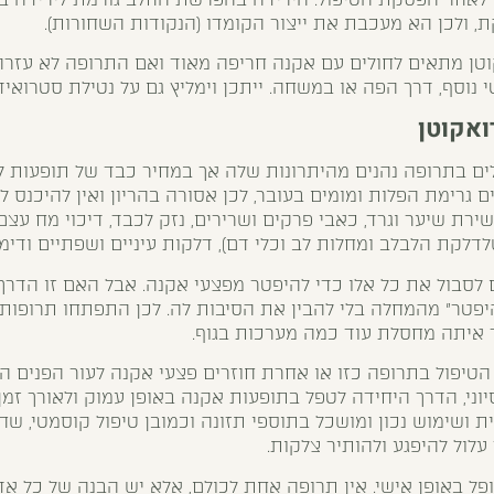
, ולכן הא מעכבת את ייצור הקומדו (הנקודות השחורות).
טן מתאים לחולים עם אקנה חריפה מאוד ואם התרופה לא עזרה 
וסף, דרך הפה או במשחה. ייתכן וימליץ גם על נטילת סטרואידים. A ויט
ואקוטן
ם בתרופה נהנים מהיתרונות שלה אך במחיר כבד של תופעות לוו
ם גרימת הפלות ומומים בעובר, לכן אסורה בהריון ואין להיכנס ל
שירת שיער וגרד, כאבי פרקים ושרירים, נזק לכבד, דיכוי מח עצם,
דלקת הלבלב ומחלות לב וכלי דם), דלקות עיניים ושפתיים ודימ
ם לסבול את כל אלו כדי להיפטר מפצעי אקנה. אבל האם זו הדרך ה
יפטר" מהמחלה בלי להבין את הסיבות לה. לכן התפתחו תרופות 
 איתה מחסלת עוד כמה מערכות בגוף.
טיפול בתרופה כזו או אחרת חוזרים פצעי אקנה לעור הפנים ה
סיוני, הדרך היחידה לטפל בתופעות אקנה באופן עמוק ולאורך זמן 
ית ושימוש נכון ומושכל בתוספי תזונה וכמובן טיפול קוסמטי, ש
עלול להיפגע ולהותיר צלקות.
פל באופן אישי. אין תרופה אחת לכולם, אלא יש הבנה של כל אד