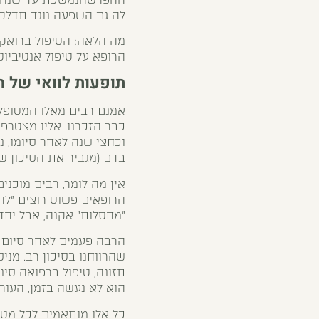
לה גם השפעה נוגד תדלקת
מה הלאה: הטיפול ברואקו
הרופא על טיפול אנטיביוטי נ
תופעות לוואי של ר
אמנם רבים מאלו המטופלי
כבר הזכרנו. אליו מצטרפי
וכחצי שנה לאחר סיומו, נ
בדם (מגביר את הסיכון של
אין מה לומר, רבים מוכני
הרופאים פשוט רוצים "לה
"מחסלות" אקנה, אבל יחד
הרבה פעמים לאחר סיום ה
שהרווחנו בסיכון רב. מני
תזונה, טיפול ברפואה סינ
הוא לא נעשה בזמן, העור 
כל אלו מותאמים לכל מטו