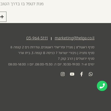
מנת לטפל בו בדרך הטובה
ר
03-964-5111
marketing@helga.co.il
|
סניף ראשל״צ | מגדל עזריאלי ראשונים, שדרות נים 2 קומה 8
סניף נתניה | גיבורי ישראל 7 כניסה B קומה 3, בית אדר
סניף ירושלים | הרב קוק 7
ימים א-ד: 10:30-19:00, יום ה: 08:00-15:30, יום ו: 08:00-14:00