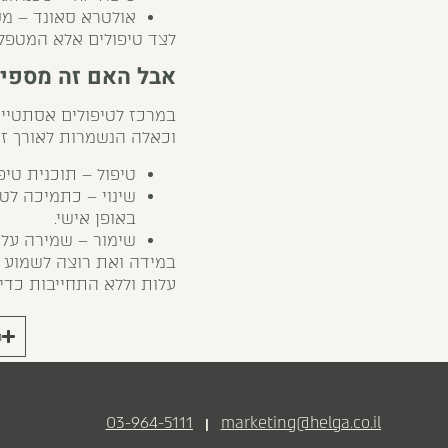
אולטרא סאונד – מס
לצד טיפולים אלא המטפלי
אבל האם זה מספיק
במרכז לטיפולים אסתטיי
וכאלה הנשמרות לאורך זמ
טיפול – תוכנית טי
שינוי – כתמיכה לט
באופן אישי.
שימור – שמירה על 
במידה ואת רוצה לשמוע 
עלות וללא התחייבות כדי 
ר
03-964-5111
marketing@helga.co.il
|