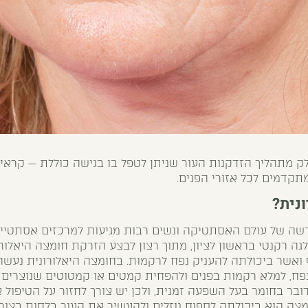
ק מתהליך הזדקנות העור שניתן לטפל בו בגישה כוללת —
קראי 
תקדמים לכל אזורי הפנים.
נית?
ה של עולם האסתטיקה ונשים רבות מגיעות למרכזים אסתטיי
ה רקנטי בראשון לציון, מתוך רצון לבצע הזרקת חומצה היאלורו
 ואשר ביכולתה להעניק נפח לרקמות. בחומצה היאלורונית נעשה
ח, למלא רקמות בפנים ולהפחית קמטים או קמטוטים שנוצרים 
דובר בחומר בעל השפעה זמנית, ולכן יש צורך לחזור על הטיפול
מצה הוא ביכולתה לספוח נוזלים ולהעשיר את העור בלחות בצור