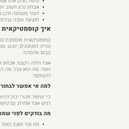
טיפול פנים אינו אמ
אבחון נכון חשוב יו
העור משתנה ולכן ג
תוצאה טובה נבנית מ
איך קוסמטיקאית מ
קוסמטיקאית מוסמכת בודק
נטייה לפצעונים, יובש, ש
קבוע מהמדף.
אצל הלגה רקנטי, אבחון ה
העור. מה הוא עבר, מה ה
להשתפר.
למה אי אפשר לבחור 
כי “טיפול זוהר” יכול להי
רגיש אצל אחרת. גם טיפ
מה בודקים לפני שמת
סוג עור ומצב העור 