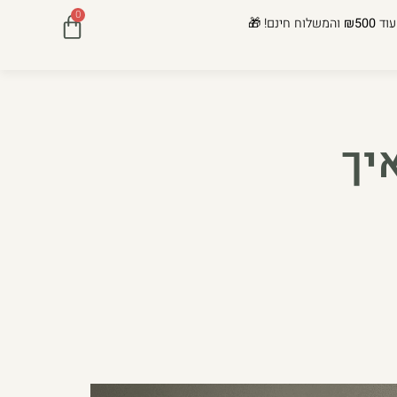
0
עוד
₪500
והמשלוח חינם! 🎁
יך