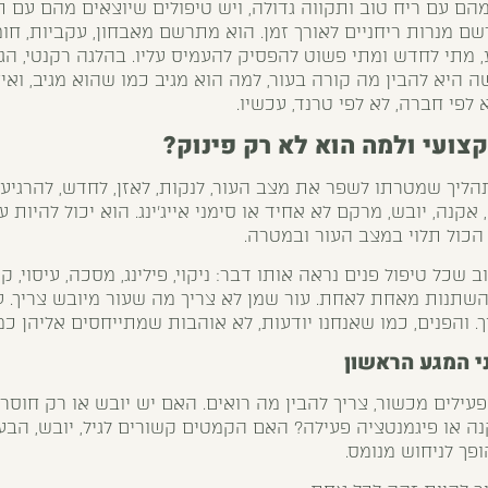
מהם עם ריח טוב ותקווה גדולה, ויש טיפולים שיוצאים מהם עם ת
ם מנרות ריחניים לאורך זמן. הוא מתרשם מאבחון, עקביות, חומ
, מתי לחדש ומתי פשוט להפסיק להעמיס עליו. בהלגה רקנטי, הג
ישה היא להבין מה קורה בעור, למה הוא מגיב כמו שהוא מגיב, ו
א לפי חברה, לא לפי טרנד, עכשיו.
קצועי ולמה הוא לא רק פינוק?
תהליך שמטרתו לשפר את מצב העור, לנקות, לאזן, לחדש, להרגיע
אקנה, יובש, מרקם לא אחיד או סימני אייג'ינג. הוא יכול להיות עדי
 הכול תלוי במצב העור ובמטרה.
שכל טיפול פנים נראה אותו דבר: ניקוי, פילינג, מסכה, עיסוי, ק
להשתנות מאחת לאחת. עור שמן לא צריך מה שעור מיובש צריך. ע
. והפנים, כמו שאנחנו יודעות, לא אוהבות שמתייחסים אליהן כמ
י המגע הראשון
פעילים מכשור, צריך להבין מה רואים. האם יש יובש או רק חוס
 או פיגמנטציה פעילה? האם הקמטים קשורים לגיל, יובש, הבעה
פך לניחוש מנומס.