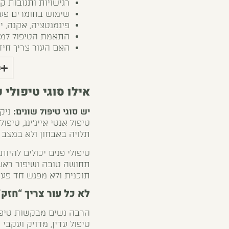
רגישויות ותגובות ק
שימוש בחומרים פעי
פיגמנטציה, אקנה, י
התאמת הטיפול למט
האם העור צריך חידו
ר
אילו סוגי
טיפולי פ
יש סוגי טיפול שונים
:
ניקו
טיפול אנטי אייג'ינג, טיפ
תלויה באבחון ולא במצב 
טיפולי פנים יכולים להיו
תחושה טובה ושיפור ראשונ
תוכנית ולא מפגש חד פעמ
לא כל עור צריך “חזק”
הרבה נשים מבקשות טיפול 
טיפול עדין, מדויק ועקבי 