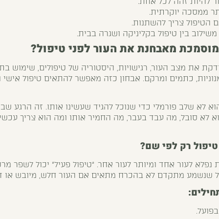
ור להיות זהה לכל אחת.
תר ממסכה יוקרתית.
ם הטיפול צריך להשתנות.
שילוב בין טיפול בקליניקה ושגרה בבית.
וסמכת מאבחנת את העור לפני טיפול?
ת את מצב העור, רגישויות, היסטוריה של טיפולים, שימוש בת
מנוניות, כתמים ומרקם. אבחון כזה מאפשר להתאים טיפול אישי ו
וא לא שלב פורמלי כדי שנוכל להגיד שעשינו אותו. זה הרגע שב
וא לא סובל, מה עבד בעבר, מה החמיר אותו ומה הוא צריך עכשי
טיפול רק לפי שם?
ות נפלא לעור אחד ומיותר לעור אחר. “טיפול פעיל” יכול לשפר מ
ול שנשמע מתקדם לא בהכרח מתאים אם העור חלש, מיובש או ד
חילים:
בפועל.