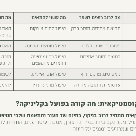
מה לרוב רוצים לשפר
מה עשוי להתאים
מה חש
תחושת מתיחה, חוסר ברק
טיפול לחות ושיקום
האם ח
פגיעה
פצעונים, שומן, דלקת
טיפול מותאם והרגעה
האם נד
כתמים וחוסר אחידות
טיפול בפיגמנטציה
חובה 
וחומרים מותאמים
ולרגיש
קמטוטים, מרקם עייף
טיפול אנטי אייג'ינג
לשמור
אדמומיות ותגובה מהירה
טיפול מרגיע ועדין
להימנ
וסמטיקאית: מה קורה בפועל בקליניקה?
קאית
מתחיל לרוב בניקוי, בחינה של העור והתאמת שלבי הטיפו
עיל, ניקוי נקבוביות במידת הצורך, מסכה, עיסוי פנים, החדרת לח
ם שמרגיעים ומגנים על העור.