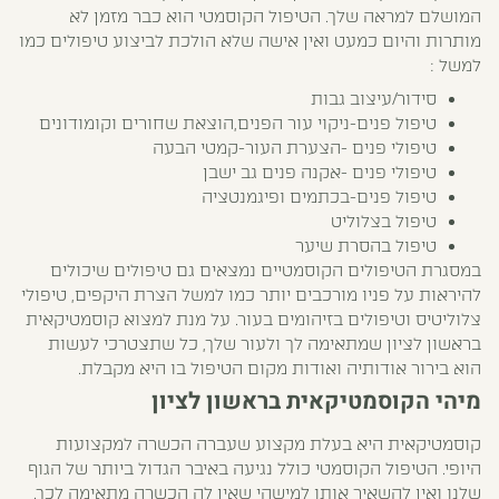
המושלם למראה שלך. הטיפול הקוסמטי הוא כבר מזמן לא
מותרות והיום כמעט ואין אישה שלא הולכת לביצוע טיפולים כמו
למשל :
סידור/עיצוב גבות
טיפול פנים-ניקוי עור הפנים,הוצאת שחורים וקומודונים
טיפולי פנים -הצערת העור-קמטי הבעה
טיפולי פנים -אקנה פנים גב ישבן
טיפול פנים-בכתמים ופיגמנטציה
טיפול בצלוליט
טיפול בהסרת שיער
במסגרת הטיפולים הקוסמטיים נמצאים גם טיפולים שיכולים
להיראות על פניו מורכבים יותר כמו למשל הצרת היקפים, טיפולי
צלוליטיס וטיפולים בזיהומים בעור. על מנת למצוא קוסמטיקאית
בראשון לציון שמתאימה לך ולעור שלך, כל שתצטרכי לעשות
הוא בירור אודותיה ואודות מקום הטיפול בו היא מקבלת.
מיהי הקוסמטיקאית בראשון לציון
קוסמטיקאית היא בעלת מקצוע שעברה הכשרה למקצועות
היופי. הטיפול הקוסמטי כולל נגיעה באיבר הגדול ביותר של הגוף
שלנו ואין להשאיר אותו למישהי שאין לה הכשרה מתאימה לכך.