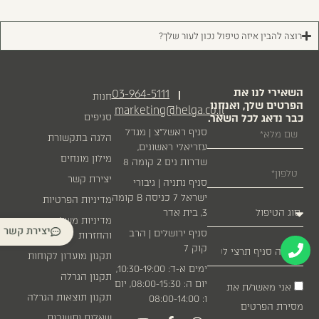
רוצה להבין איזה טיפול נכון לעור שלך?
השאירי לנו את
03-964-5111
|
חנות
הפרטים שלך, ואנחנו
marketing@helga.co.il
כבר נדאג לכל השאר.
סניפים
סניף ראשל״צ | מגדל
הלגה בתקשורת
עזריאלי ראשונים,
מילון מונחים
שדרות נים 2 קומה 8
יצירת קשר
סניף נתניה | גיבורי
ישראל 7 כניסה B קומה
מדיניות הפרטיות
3, בית אדר
מדיניות משלוחים
יצירת קשר
סניף ירושלים | הרב
והחזרות
קוק 7
תקנון מועדון לקוחות
ימים א-ד: 10:30-19:00,
תקנון הגרלה
יום ה: 08:00-15:30, יום
אני מאשר/ת את
תקנון תוצאות הגרלה
ו: 08:00-14:00
מסירת הפרטים
שאלות ותשובות