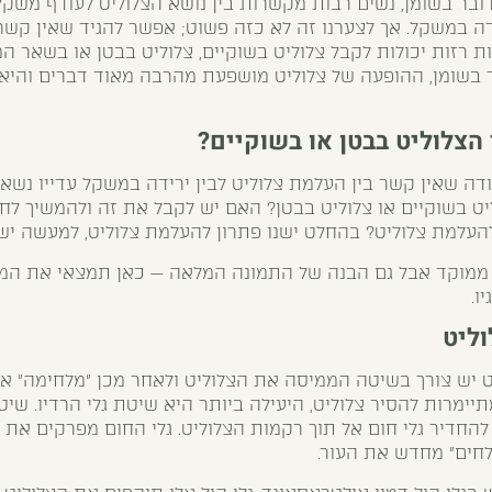
ובר בשומן, נשים רבות מקשרות בין נושא הצלוליט לעודף משקל
ה במשקל. אך לצערנו זה לא כזה פשוט; אפשר להגיד שאין קשר ב
 רזות יכולות לקבל צלוליט בשוקיים, צלוליט בבטן או בשאר ה
ר בשומן, ההופעה של צלוליט מושפעת מהרבה מאוד דברים והי
הצלוליט בבטן או בשוקיים?
ה שאין קשר בין העלמת צלוליט לבין ירידה במשקל עדייו נשא
ט בשוקיים או צלוליט בבטן? האם יש לקבל את זה ולהמשיך לח
להעלמת צלוליט? בהחלט ישנו פתרון להעלמת צלוליט, למעשה יש 
ל ממוקד אבל גם הבנה של התמונה המלאה —
כאן תמצאי את המד
ו.
ליט
ט יש צורך בשיטה הממיסה את הצלוליט ולאחר מכן ״מלחימה״ א
יימרות להסיר צלוליט, היעילה ביותר היא שיטת גלי הרדיו. ש
 להחדיר גלי חום אל תוך רקמות הצלוליט. גלי החום מפרקים את 
לחים״ מחדש את העור.