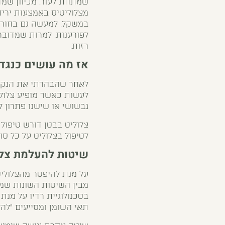
שמתחת לעור. מכיוון שמד
מצלוליטיס באמצעות יריד
במשקל. למעשה גם בחורות
לפורענות. למרות שמדוב
רזות.
אז מה עושים כנגד 
לאחר שהבהרתי את הנקוד
לעשות כאשר מופיע צלולי
גבשושי או שישנו פתרון 
צלוליט בבטן דורש טיפו
לטיפול בצלוליט
על כל סוגי
שיטות להעלמת צלו
על מנת להיפטר מהצלולי
מבין השיטות השונות שמת
בטכנולוגיית רדיו על מנת
תאי השומן ומסייעים ״לה