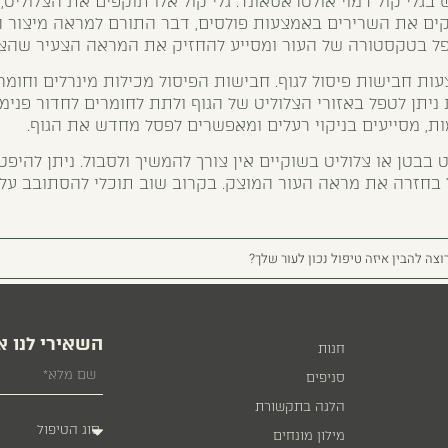
גלי קול דמוי אולטראסאונד. גלי קול אלו תוקפים את הצלוליט,
ם את השרירים באמצעות פולסים, דבר התורם למראה מיצור ה
ל בטקסטורה של העור ומסייע להחזיק את המראה הצעיר שהצלו
ת חבישות פיסול לגוף. חבישות הפיסול מכילות מינרלים וחומר
יתן לטפל באזורי הצלוליט של הגוף ולתת לחומרים לחדור פנימה
, מסייעים בניקוי רעלים ומאפשרים לפסל מחדש את הגוף.
בבטן או צלוליט בשוקיים אין צורך להמשיך ולסבול. ניתן להיפ
בחזרה את מראה העור המוצק. בקרוב שוב תוכלי להסתובב על 
וצה להבין איזה טיפול נכון לעור שלך?
השאירי לנו א
חנות
סניפים
הלגה בתקשורת
מילון מונחים