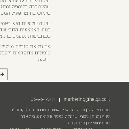
שיטה אחרת עושה שימוש ב
שהצטברה בלימפה ומחזקי
שימוש בחומר פעיל המטפ
שיטה שלישית היא באמצעו
בגוף. באמצעות החבישות נ
שבחבישות נספגים ברקמות
אם גם את סובלת מצלוליט 
טיפולים מתקדמים ולקבל 
חושפני.
ר
03-964-5111
marketing@helga.co.il
|
סניף ראשל״צ | מגדל עזריאלי ראשונים, שדרות נים 2 קומה 8
סניף נתניה | גיבורי ישראל 7 כניסה B קומה 3, בית אדר
סניף ירושלים | הרב קוק 7