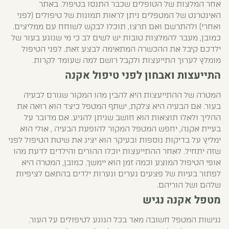
אחר המלצות של הטופלים שכבר התנסו בטיפול. באתר
האינטרנט של המטפלים ניתן לראות תמונות של טיפולים (לפני
ואחרי) ולהתרשם ואם תרצו, תוכלו לבקש לשוחח עם ממליצים.
כמובן, מעבר להמלצות טובות יש לשים לב כי מי שנוגע בעור של
ילדכם קיבל את ההכשרה המתאימה לבצע זאת. לפני הטיפול
מומלץ לערוך התייעצות ולקבל רושם למה שעומד לקרות.
התייעצות ואבחון לפני טיפול אקנה
המטרה של ההתייעצות היא להבין מהו המקור שגורם לבעיה
בעור. אם הבעיה היא צלקת, ישתף המטפל כיצד הוא רואה את
ההליך ולאלו תוצאות הוא חושב שניתן להגיע. אם מדובר על
בעיית אקנה, יחפש המטפל המקור להופעת הבעיה , אולי הוא
ימליץ על בדיקות נוספות ובעיקר הוא יציג את שיטת הטיפול לפני
שזה יתחיל. לאחר ההתייעצות יוכלו ההורים והילדים לדעת מהו
אופי הטיפול המוצע וכמה זמן הוא יימשך. כמובן, המטרה היא
לפתור בעיות של פצעים נערים ונערות ילדים בהתאם לציפיות
שלהם ושל הוריהם.
מטפל אקנה נגיש
נגישות המטפל חשובה מאד בכל הנוגע לטיפולים על העור.