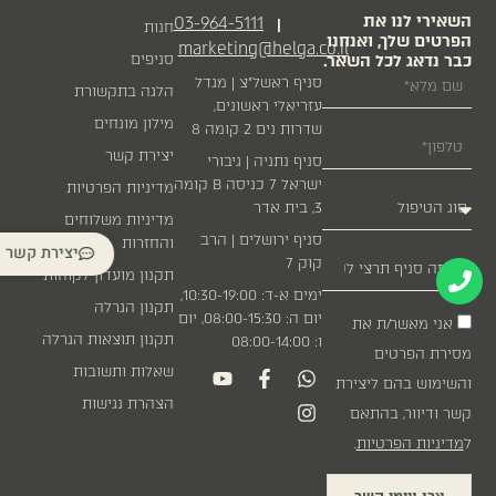
השאירי לנו את
03-964-5111
|
חנות
הפרטים שלך, ואנחנו
marketing@helga.co.il
כבר נדאג לכל השאר.
סניפים
סניף ראשל״צ | מגדל
הלגה בתקשורת
עזריאלי ראשונים,
מילון מונחים
שדרות נים 2 קומה 8
יצירת קשר
סניף נתניה | גיבורי
ישראל 7 כניסה B קומה
מדיניות הפרטיות
3, בית אדר
מדיניות משלוחים
סניף ירושלים | הרב
והחזרות
יצירת קשר
קוק 7
תקנון מועדון לקוחות
ימים א-ד: 10:30-19:00,
תקנון הגרלה
יום ה: 08:00-15:30, יום
אני מאשר/ת את
תקנון תוצאות הגרלה
ו: 08:00-14:00
מסירת הפרטים
שאלות ותשובות
והשימוש בהם ליצירת
הצהרת נגישות
קשר ודיוור, בהתאם
ל
מדיניות הפרטיות
.