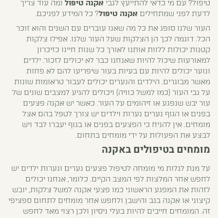
טיפול? עם מי כדאי להתייעץ לגבי
אקנה טיפול
ומה עוד צריך
לדעת לפני שמתחילים
אקנה טיפול
? כל המידע לפניכם.
העור שלנו סופג את כל מה שאנו עוברים עם השנים והוא זוכר
הכל. דוגמה לכך הן הצלקות שעל העור שלנו. אפילו צלקות
קטנות יכולות ללוות אותנו לאורך כל שנות חיינו כזיכרון
למאורעות שיכול להיות שאנחנו כבר לא יכולים לזכור. ילדים
ונוער יכולים להיות עם בעיות בעור שיפריעו להם לא פחות
מאשר מבוגרים. הילדים והנערים יכולים לעבור טראומות שונות
על גבי העור (כמו למשל כוויה) ויכולים להגיע למצבים שונים של
עור יבש שנפגע או זיהומים על העור. כאשר יש אקנה פצעים
בפנים או הגוף נערים נערות וילדים יש צורך לטפל בהם אצל
מומחים. אין להניח כי הפצעים בפנים או בגוף יעברו לבד ויש
לבצע את הפעולות על ידי מומחים בתחום.
מומחים בטיפולים באקנה
על מנת לגלות מי מומחה לטיפול פצעים נערים ונערות ילדים יש
לחפש אחר המלצות לפי המצב הקיים. כלומר, אנחנו יכולים
לזהות את המפגע הראשוני כמו פצעי אקנה למשל צלקות, יובש
קיצוני או אקנה בגב והישבן ולחפש אחר מומחים לתחום ספציפי
זה. המומחים חייבים להיות בעלי ניסיון ולכן רצוי מאד לחפש