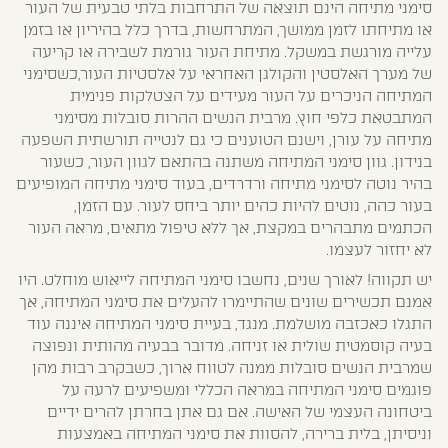
סימני מתיחה הינם תוצאה של התרחבות בלתי טבעית של העור
או מתיחתו לזמן ממושך, המתרחשות, בדרך כלל בהיריון או בזמן
עלייה מורגשת במשקל. מתיחת העור גורמת לשבירה או קריעה
של מערך האלסטין והקולגן האחראי על אלסטיות העור,כשסימני
המתיחה הניכרים על העור מעידים על הצטלקות פנימית
המתבטאת כלפי חוץ. מרבית הנשים ההרות סובלות מסימני
מתיחה על עורן, וישנם הטוענים כי גם לנטייה תורשתית השפעה
בנידון. גוון סימני המתיחה משתנה בהתאם לגוון העור, כשעור
בהיר נוטה לסימני מתיחה ורדרדים, בעוד סימני מתיחה המופיעים
בעור כהה, נוטים להיות כהים יותר ביחס לעור. עם הזמן,
הכתמים מתבהרים במקצת, אך ללא טיפול מתאים, מראה העור
לא יחזור לעצמו.
יש תקווה! לאורך שנים, נחשבו סימני המתיחה לייאוש מוחלט. היו
אמנם תכשירים שונים שהתיימרו להעלים את סימני המתיחה, אך
התגלו כאכזבה מושלמת. מנגד, בעיית סימני המתיחה איננה עוד
בעיה קוסמטית שולית או זניחה. מדובר בבעיה מהותית ונפוצה
שמרבית הנשים סובלות ממנה לטווח ארוך, כשבקרב רבות מהן
פוגמים סימני המתיחה במראה הכללי ומשפיעים לרעה על
ביטחונה העצמי של האישה. אם גם אתן בחרתן להרים ידיים
וניסיתן, בלית ברירה, להסוות את סימני המתיחה באמצעות