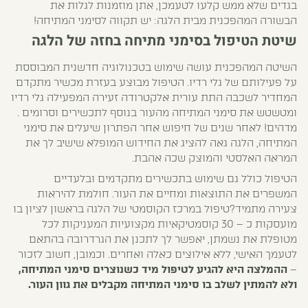
בגדים שלא ממש קלעו לטעמכן, אתן מוזמנות לגלות את
הבשורה המהפכנית מבית הלגה: יש תקווה לסימני המתיחה!
שיטת הטיפול בסימני מתיחה בחזה של הלגה
השיטה המהפכנית עושה שימוש בטכנולוגיה חדשנית המבוססת
על פעילותם של גלי רדיו. הטיפול מבוצע בעזרת מכשיר מתקדם
המחדיר לשכבה התת עורית אלקטרודה זעירה המפעילה גלי רדיו
ומטשטש את סימני המתיחה מהעור בנוסף לתכשירים וסרומים .
מדהים! לאחר שנים של חיפוש אחר הפתרון שיעלים את סימני
המתיחה, הלגה גאה להציג את החידוש המופלא שישיב לך את
המראה האלסטי והמוצק שכה אהבת.
הטיפול כולל גם שימוש בתכשירים מתקדמים ובלעדיים
המשפרים את התוצאות ומחיים את העור. חולמת להיראות
צעירה מתמיד?טיפול במרכז הקוסמטי של הלגה בראשון לציון בו
מועסקות כ – 30 קוסמטיקאיות מקצועיות המעניקות לכל
מטופלת את נשמתן, יאפשר לך לתכנן את הגרדרובה בהתאם
לטעמך האישי, ללא אילוצים כאלה ואחרים. וכמובן, חשוב לזכור
–
ההמלצה היא להגיע לטיפול מיד כשנוצרים סימני המתיחה,
ולא להמתין לשלב בו סימני המתיחה מקבלים את גוון העור.