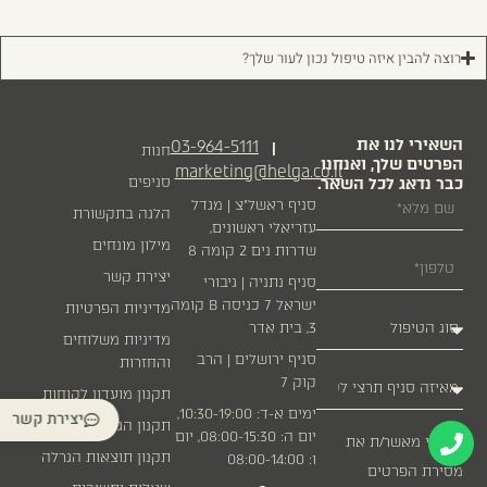
רוצה להבין איזה טיפול נכון לעור שלך?
השאירי לנו את
03-964-5111
|
חנות
הפרטים שלך, ואנחנו
marketing@helga.co.il
כבר נדאג לכל השאר.
סניפים
סניף ראשל״צ | מגדל
הלגה בתקשורת
עזריאלי ראשונים,
מילון מונחים
שדרות נים 2 קומה 8
יצירת קשר
סניף נתניה | גיבורי
ישראל 7 כניסה B קומה
מדיניות הפרטיות
3, בית אדר
מדיניות משלוחים
סניף ירושלים | הרב
והחזרות
קוק 7
תקנון מועדון לקוחות
ימים א-ד: 10:30-19:00,
יצירת קשר
תקנון הגרלה
יום ה: 08:00-15:30, יום
אני מאשר/ת את
תקנון תוצאות הגרלה
ו: 08:00-14:00
מסירת הפרטים