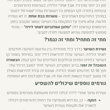
להיראות מלא יותר ולנשור פחות. השיער נשאר בשלב הצמיחה
זמן רב יותר מהרגיל. אבל אחרי הלידה, כשרמות ההורמונים
צונחות בחזרה לקו הבסיס, כל השערות שהיו "אמורות" לנשור
במהלך החודשים האחרונים –
נושרות בבת אחת
. זו לא נשירה
חדשה, אלא פיצוי על התקופה בה השיער נשאר מקובע בזמן.
הרופאים קוראים לזה
"טלוגן אפלוביום לאחר לידה"
– מונח
מפוצץ לתופעה שהיא למעשה חזרה לטבעי.
מתי זה מתחיל ומתי זה נגמר?
נשירת השיער
בדרך כלל מתחילה בין שלושה לשישה חודשים
לאחר הלידה. השיער עלול להיראות דליל יותר, במיוחד באזור קו
השיער בחזית הפנים ובחלקים העליונים של הקרקפת.
הבשורה
הטובה? זה זמני.
ברוב המקרים, השיער חוזר למצב הרגיל שלו
תוך 12-18 חודשים לאחר הלידה. אמנם זה עלול להיראות כאילו
זה נמשך לנצח כשאת חווה את זה, אבל הסבלנות היא המפתח.
גורמים נוספים שיכולים להשפיע
נשירת שיער אחרי לידה יכולה להיות מושפעת מגורמים נוספים:
הנקה
– כן, גם היא משפיעה על רמות ההורמונים ויכולה
להאריך את תקופת נשירת השיער