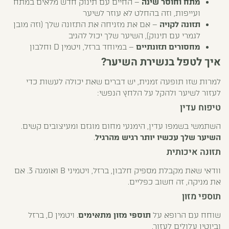
מתח וחוסר שינה
– החיים עם תינוק חדש מלאים במתח
ועייפות, וזה בהחלט לא עוזר לשיער
תזונה לקויה
– אם את מזניחה את התזונה שלך (וזה מובן
לגמרי עם תינוק), השיער שלך יכול להגיב
מחסורים תזונתיים
– במיוחד ברזל, ויטמין D וחלבון
איך לטפל בנשירת השיער?
למרות שזו תופעה זמנית, יש דברים שאת יכולה לעשות כדי
לעזור לשיער ולהקל על הלחץ הנפשי:
טיפוח עדין
השתמשי בשמפו עדין, הימנעי מחום מוגזם ומעיצובים קשים.
השיער שלך עכשיו יותר רגיש מהרגיל
.
תזונה איכותית
וודאי שאת מקבלת מספיק חלבון, ברזל, ויטמיני B ואומגה 3. אם
את מניקה, זה חשוב כפליים.
תוספי מזון
שוחח עם הרופא על
תוספי מזון מתאימים
. ויטמין D, ברזל
וביוטין עלולים לעזור.