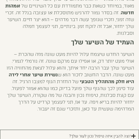
מאוד, במיוחד כשאת כבר מתמודדת עם כל השינויים של
אמהות
חדשה
. זה בסדר גמור להרגיש מתוסכלת או עצובה בגלל זה. זכרי
שזה זמני, וזכרי שגופך עשה דבר מדהים – הוא יצר חיים. השיער
שלך יחזור, אבל זה לוקח זמן. בינתיים, תני לעצמך חמלה
וסבלנות.
העתיד של השיער שלך
השיער החדש שיצמח עלול להיות מעט שונה מזה שהכרת –
אולי מעט יותר דק, או אפילו עם מרקם שונה. זה נורמלי לגמרי.
השיער שלך עבר הרבה יחד איתך, והוא עלול לצאת מהחוויה הזו
מעט שונה. הדבר החשוב לזכור הוא ש
נשירת שיער אחרי לידה
היא חלק מהתהליך הטבעי
של החזרת הגוף למצבו הרגיל. זה
עוד סימן לכך שהגוף שלך פועל בדיוק כמו שהוא אמור לפעול.
עם קצת סבלנות, טיפוח נכון והבנה של מה שקורה, השיער שלך
יחזור להיות בריא ויפה. עד אז, תני לעצמך קרדיט על הדרך
המדהימה שעשית עד כאן, ותזכרי שגם זה יעבור.
רוצה להבין איזה טיפול נכון לעור שלך?