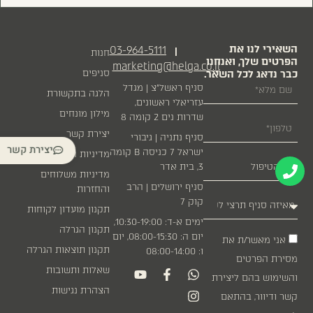
השאירי לנו את
03-964-5111
|
חנות
הפרטים שלך, ואנחנו
marketing@helga.co.il
כבר נדאג לכל השאר.
סניפים
סניף ראשל״צ | מגדל
הלגה בתקשורת
עזריאלי ראשונים,
מילון מונחים
שדרות נים 2 קומה 8
יצירת קשר
סניף נתניה | גיבורי
יצירת קשר
ישראל 7 כניסה B קומה
מדיניות הפרטיות
3, בית אדר
מדיניות משלוחים
סניף ירושלים | הרב
והחזרות
קוק 7
תקנון מועדון לקוחות
ימים א-ד: 10:30-19:00,
תקנון הגרלה
יום ה: 08:00-15:30, יום
אני מאשר/ת את
תקנון תוצאות הגרלה
ו: 08:00-14:00
מסירת הפרטים
שאלות ותשובות
והשימוש בהם ליצירת
הצהרת נגישות
קשר ודיוור, בהתאם