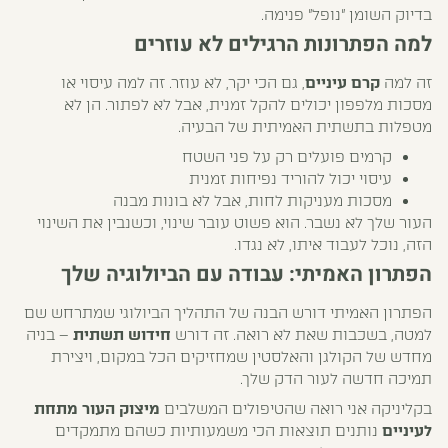
בדיוק השומן "נופל" פנימה.
למה הפתרונות הרגילים לא עוזרים
זה למה
קרם עיניים
, גם הכי יקר, לא עוזר. זה למה עיסוי או
מסכות מלפפון יכולים להקל זמנית, אבל לא לפתור. הן לא
מטפלות בתשתית האמיתית של הבעיה.
קרמים פועלים רק על פני השטח
עיסוי יכול להוריד נפיחות זמנית
מסכות מעניקות לחות, אבל לא בונות מבנה
העור שלך לא נשבר. הוא פשוט עובר שינוי, וכשנבין את השינוי
הזה, נוכל לעבוד איתו, לא נגדו.
הפתרון האמיתי: עבודה עם הביולוגיה שלך
הפתרון האמיתי דורש הבנה של התהליך הביולוגי שמתרחש שם
למטה, בשכבות שאת לא רואה. זה דורש
חידוש תשתית
– בניה
מחדש של הקולגן והאלסטין שמחזיקים הכל במקום, ויצירת
תמיכה חדשה לעור הדק שלך.
בקליניקה אני רואה שהטיפולים המשלבים
מיצוק העור מתחת
לעיניים
נותנים תוצאות הכי משמעותיות כשהם מתמקדים