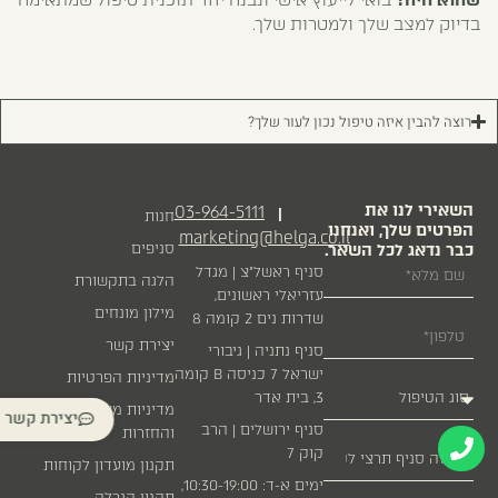
שהוא היה?
בואי לייעוץ אישי
ונבנה יחד תוכנית טיפול שמתאימה
בדיוק למצב שלך ולמטרות שלך.
רוצה להבין איזה טיפול נכון לעור שלך?
השאירי לנו את
03-964-5111
|
חנות
הפרטים שלך, ואנחנו
marketing@helga.co.il
כבר נדאג לכל השאר.
סניפים
סניף ראשל״צ | מגדל
הלגה בתקשורת
עזריאלי ראשונים,
מילון מונחים
שדרות נים 2 קומה 8
יצירת קשר
סניף נתניה | גיבורי
ישראל 7 כניסה B קומה
מדיניות הפרטיות
3, בית אדר
מדיניות משלוחים
יצירת קשר
סניף ירושלים | הרב
והחזרות
קוק 7
תקנון מועדון לקוחות
ימים א-ד: 10:30-19:00,
תקנון הגרלה