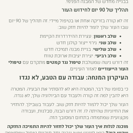
בבנייה מחדש של המבנה הפנימי.
תהליך של 90 יום לחידוש העור
זה לא קורה בזריקה אחת או בטיפול מיידי. זה תהליך של 90 יום
שבו העור שלך לומד להיות חזק שוב:
שלב ראשון
: עצירת ההידרדרות הקיימת
שלב שני
: גירוי ייצור קולגן חדש
שלב שלישי
: בניית מבנה תמיכה חדש
שלב רביעי
: יצירת יציבות ארוכת טווח
זה דורש גישה שמשלבת
טיפול נגד קמטים
מתקדם עם
טיפולי
העור הייעודיים
לאזור העיניים.
העיקרון המנחה: עבודה עם הטבע, לא נגדו
כי בסופו של דבר, המטרה היא לא להסתיר את הבעיה. המטרה
היא להבין למה זה קורה ולעבוד עם הביולוגיה שלך, לא נגדה.
העור שלך יכול ללמוד להיות חזק שוב. לעבוד בשבילך. להחזיר
את החיוניות שהיתה לו. זה דורש הבנה, סבלנות, ועבודה
מקצועית שמתמחה בתחום המסובך הזה.
מוכנה לגלות איך העור שלך יכול לחזור להיות התמיכה החזקה