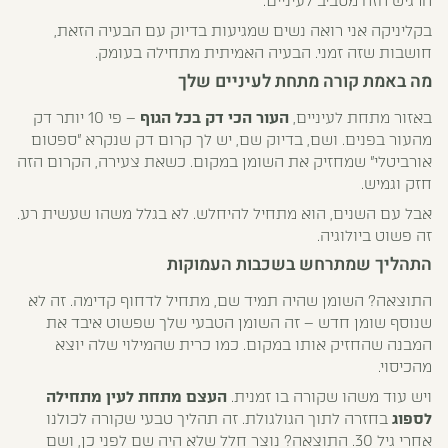
הרגיש הזה מסביב לעיניים.
בקליניקה אני רואה נשים שמגיעות בדיוק עם הבעיה הזאת,
חושבות שזה זמני. הבעיה האמיתית מתחילה בעומק.
מה באמת קורה מתחת לעיניים שלך
באזור מתחת לעיניים,
העור הכי דק בכל הגוף
– פי 10 יותר דק
מהעור בפנים. ושם, בדיוק שם, יש לך קרום דק שנקרא "ספטום
אורביטלי" שמחזיק את השומן במקום. כשאת צעירה, הקרום הזה
חזק וגמיש.
אבל עם השנים, הוא מתחיל להיחלש. לא בגלל משהו שעשית רע.
זה פשוט ביולוגיה.
התהליך שמתרחש בשכבות העמוקות
התוצאה? השומן שהיה תמיד שם, מתחיל לדחוף קדימה. זה לא
שנוסף שומן חדש – זה השומן הטבעי שלך שפשוט איבד את
המבנה שהחזיק אותו במקום. כמו כרית שהמילוי שלה יוצא
מהכיסוי.
ויש עוד משהו שקורה בו זמנית.
העצם מתחת לעין מתחילה
לספוג
בחזרה לתוך הגולגולת. זה תהליך טבעי שקורה לכולנו
אחרי גיל 30. התוצאה? נוצר חלל שלא היה שם לפני כן, ושם