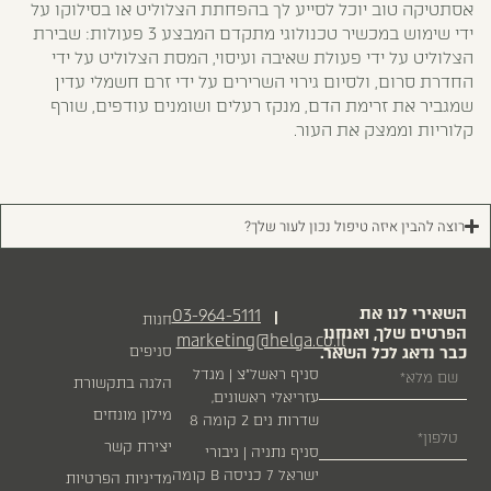
אסתטיקה טוב יוכל לסייע לך בהפחתת הצלוליט או בסילוקו על
ידי שימוש במכשיר טכנולוגי מתקדם המבצע 3 פעולות: שבירת
הצלוליט על ידי פעולת שאיבה ועיסוי, המסת הצלוליט על ידי
החדרת סרום, ולסיום גירוי השרירים על ידי זרם חשמלי עדין
שמגביר את זרימת הדם, מנקז רעלים ושומנים עודפים, שורף
קלוריות וממצק את העור.
רוצה להבין איזה טיפול נכון לעור שלך?
השאירי לנו את
03-964-5111
|
חנות
הפרטים שלך, ואנחנו
marketing@helga.co.il
כבר נדאג לכל השאר.
סניפים
סניף ראשל״צ | מגדל
הלגה בתקשורת
עזריאלי ראשונים,
מילון מונחים
שדרות נים 2 קומה 8
יצירת קשר
סניף נתניה | גיבורי
ישראל 7 כניסה B קומה
מדיניות הפרטיות