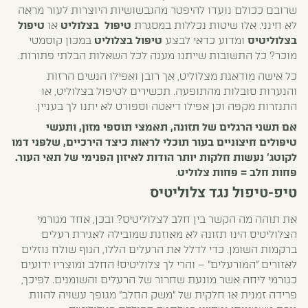
שרובם ככולם נועדו להיפטר מהגבשושיות היוצרות לעור מראה
לא חינני. אלו שיטות נכללות במסגרת
טיפול בצלוליט
או
טיפול
בצלוליטיס
ומדוע כדאי לבצע
טיפול בצלוליט
במכון קוסמטי
מוכר? כל התשובות שייתנו מענה לכל השאלות הבלתי פתורות.
כל אישה מודאגת מצלוליט, אך רובן ואפילו הנשים הרזות
והנערות סובלות מהתופעה. תכשירים לטיפול בצלוליט, או
התנזרות מקפה וכן אפילו דיאטה וספורט לא יתנו לך בעניין.
אם תשני הרגלים של תזונה, תאמצי תוספי מזון, ותעשי
טיפולים חיצוניים בעור תוכלי לראות כיצד הירכיים, שלפני דמו
לקוטג' נעשות חלקות יותר הודות לאיזון הפנימי של תאי העור.
פחות חלב = פחות צלוליט
.
טיפ-טיפול נגד צלוליטיס
את תוהה מה הקשר בין חלב לצלוליטיס? ובכן, אחד מגורמי
הצלוליטיס הינו תזונה לא מאוזנת שמובילה לאגירת רעלים
ברקמות השומן. כדי לדלל את הרעלים הללו, הגוף שולח נוזלים
לאזורים "המורעלים" – והרי לך צלוליטיס! החלב ומוצריו ידועים
כגורמי ליחה אשר מונעת שחרור של הרעלים והשומנים. לפיכך,
פרידה זמנית או חלקית של "משק החלב" מגופך עשויה להוות