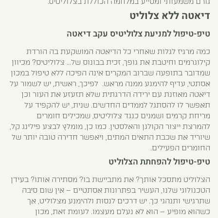
גורם משמעותי ומסייע במלחמה הכוללת בצלוליטיס.
דיאטה ללא צלוליט
טיפ-טיפול למניעת צלוליטיס עקב דיאטה
כמה מרגיז לגלות שאחרי כל הדיאטה המושקעת בה הורדת
קילוגרמים וחיטבת את גופך, זכית בבונוס של… צלוליטיס? מכיוון
שמדובר בתופעה שברוב המקרים אינה הפיכה ללא טיפול במכון
אסתטי, עדיף להימנע ממנה מראש. לפיכך, ראשית, יש לשמור על
דיאטה מאוזנת עם ירידה הדרגתית שלא תזעזע את העור וכן
תאפשר לו להסתגל לממדים החדשים. שנית, יש להקפיד על
מריחת קרמים ושמנים כנגד צלוליטיס, שמכילים חומרים
להמרצת ייצור הקולגן והאלסטין. כמו כן, מומלץ לבצע פילינג קל,
שיוריד את שכבת התאים המתים, ויאפשר חדירה טובה יותר של
החומרים הפעילים.
טיפ-טיפול להפחתת הצלוליט
הצלוליט מתסכל אותך? את מתביישת בו? מסתירה אותו? בעידן
הטכנולוגי שלנו, העשיר בפתרונות אסתטיים – אין שום סיבה
שתרגישי ותנהגי כך. יש דרכים לנסות ולהימנע מצלוליט, אך
כשהוא מופיע – הוא לא נעלם מעצמו. לעומת זאת, מכון