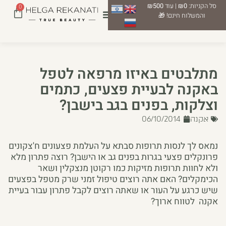
סל הקניות:
₪0
| עוד
₪500
0
והמשלוח חינם! 🎁
מתלבטים באיזו מרפאה לטפל
באקנה לבעיית פצעים, כתמים
וצלקות, בפנים בגב בישבן?
אקנה
06/10/2014
נמאס לך לנסות תרופות סבתא על העלמת פצעונים ח'צקונים
פרונקלים פצעי בגרות בפנים גב או הישבן? רוצה פתרון מלא
ולא לחוות תרופות מזיקות כמו רקוטן מנצקלין ושאר
הכימקלים? האם אתה רוצים טיפול זמני שרק מטפל בפצעים
שיש כרגע על העור או שאתה רוצים לקבל פתרון עבור בעיית
אקנה לטווח ארוך?