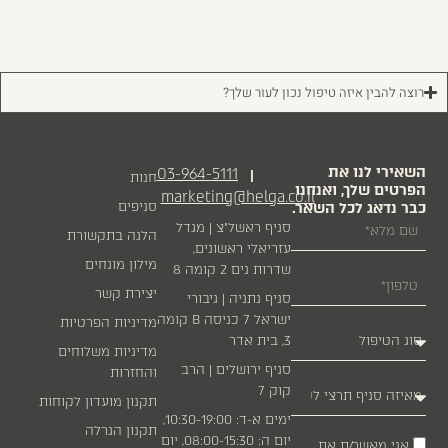
רוצה להבין איזה טיפול נכון לעור שלך?
השאירי לנו את
03-964-5111
|
חנות
הפרטים שלך, ואנחנו
marketing@helga.co.il
כבר נדאג לכל השאר.
סניפים
סניף ראשל״צ | מגדל
הלגה בתקשורת
עזריאלי ראשונים,
מילון מונחים
שדרות נים 2 קומה 8
יצירת קשר
סניף נתניה | גיבורי
ישראל 7 כניסה B קומה
מדיניות הפרטיות
3, בית אדר
מדיניות משלוחים
סניף ירושלים | הרב
והחזרות
קוק 7
תקנון מועדון לקוחות
ימים א-ד: 10:30-19:00,
תקנון הגרלה
יום ה: 08:00-15:30, יום
אני מאשר/ת את