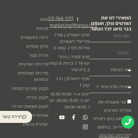
השאירי לנו את
03-964-5111
|
חנות
הפרטים שלך, ואנחנו
marketing@helga.co.il
כבר נדאג לכל השאר.
סניפים
סניף ראשל״צ | מגדל
הלגה בתקשורת
עזריאלי ראשונים,
מילון מונחים
שדרות נים 2 קומה 8
יצירת קשר
סניף נתניה | גיבורי
ישראל 7 כניסה B קומה
מדיניות הפרטיות
3, בית אדר
מדיניות משלוחים
סניף ירושלים | הרב
והחזרות
קוק 7
תקנון מועדון לקוחות
ימים א-ד: 10:30-19:00,
תקנון הגרלה
יום ה: 08:00-15:30, יום
אני מאשר/ת את
תקנון תוצאות הגרלה
ו: 08:00-14:00
מסירת הפרטים
שאלות ותשובות
יצירת קשר
והשימוש בהם ליצירת
הצהרת נגישות
קשר ודיוור, בהתאם
ל
מדיניות הפרטיות
.