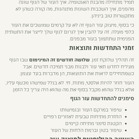
תמיד מתחילה מהבנת האנטומיה. איך העור של הגוף שונה
מהפנים, איך השכבות השונות מתנהגות, מה קורה כשהן לא
מתקשרות טוב ביניהן.
כי בסוף,
מיצוק עור הגוף
זה לא על קרמים שמושכים את העור
כלפי מעלה. זה על להבין איך לגרום לגוף שלך לייצר את התשתית
הפנימית שתתמוך בעור מבפנים.
זמני התחדשות ותוצאות
זה תהליך שלוקח זמן.
שלושה חודשים זה המינימום
שבו הגוף
מצליח לחדש תאי עור ולבנות מבני תמיכה חדשים. אבל
כשמתחילים לראות את התוצאות, הן מדברות בעד עצמן.
העור חוזר להיות אלסטי, מתוח, חי. לא בגלל שמישהו מכשף עליו,
אלא בגלל שהוא מקבל בסוף את מה שהוא היה צריך כל הזמן.
סימנים להתחדשות עור הגוף
שיפור במרקם העור ובגמישותו
החזרת מתיחות טבעית לאזורים רפויים
הקטנת
סימני מתיחה
קיימים
שיפור בטון וברמת הלחות של העור