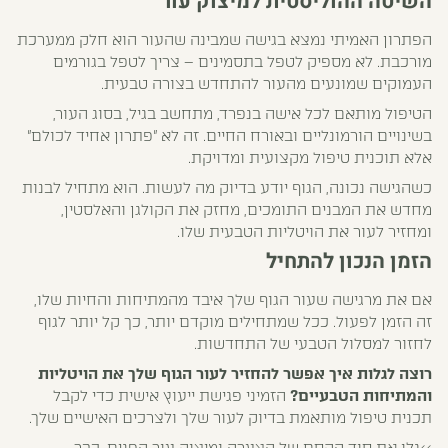
השיטה ההוליסטית למיצוק עור
הפתרון האמיתי נמצא בגישה שמבינה שהעור הוא חלק ממערכת
מורכבת. לא מספיק לטפל בתסמינים – צריך לטפל בגורמים
העמוקים שמונעים מהעור להתחדש בצורה טבעית.
הטיפול מותאם לכל אישה בנפרד, מתחשב בגיל, בסוג העור,
בשינויים הורמונליים ובאורח החיים. זה לא "פתרון אחיד לכולם"
אלא תוכנית טיפול מקצועית ומדויקת.
כשהגישה נכונה, הגוף יודע בדיוק מה לעשות. הוא מתחיל לבנות
מחדש את המבנים התומכים, מחזק את הקולגן והאלסטין,
ומחזיר לעור את הויטליות הטבעית שלו.
הזמן הנכון להתחיל
אם את מרגישה שעור הגוף שלך איבד מהמתיחות והחיות שלו,
זה הזמן לפעול. ככל שמתחילים מוקדם יותר, כך קל יותר לגוף
לחזור למסלול הטבעי של התחדשות.
רוצה לגלות איך אפשר להחזיר לעור הגוף שלך את הויטליות
והמתיחות הטבעיים?
הזמיני
פגישת ייעוץ אישית
כדי לקבל
תכנית טיפול מותאמת בדיוק לעור שלך ולצרכים האישיים שלך.