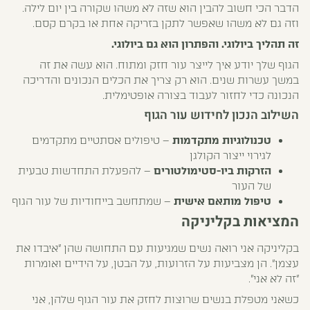
הדבר הכי חשוב להבין הוא שזה לא משהו שקורה בין יום לילה.
וזה גם לא משהו שאפשר לתקן בזריקה אחת או בקרם קסם.
זה תהליך ביולוגי. והפתרון הוא גם ביולוגי.
הגוף שלך יודע איך לייצר עור חזק ומתוח. הוא עשה את זה
במשך עשרות שנים. הוא רק צריך את הכלים הנכונים והדריכה
הנכונה כדי לחזור לעבוד בצורה אופטימלית.
השילוב הנכון לחידוש עור הגוף
טכנולוגיות מתקדמות
–
טיפולים אסתטיים מתקדמים
לגירוי ייצור הקולגן
הזרקות ביו-סטימולטורים
– להפעלת התחדשות טבעית
של העור
טיפול מותאם אישית
– שמתחשב בייחודיות של עור הגוף
המציאות בקליניקה
בקליניקה אני רואה נשים שמגיעות עם התחושה שהן "איבדו את
עצמן". הן מצביעות על הזרועות, על הבטן, על הידיים ואומרות
"זה לא אני".
כשאני מטפלת בנשים שרוצות לחזק את עור הגוף שלהן, אני