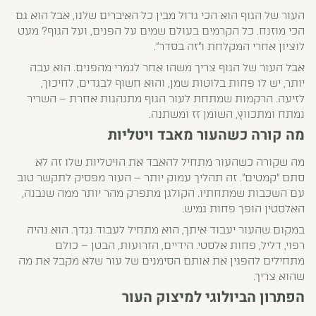
העור של הגוף הוא הכי גדול מבין כל האיברים שלנו, אבל הוא גם
הכי מוזנח. כל הקרמים בעולם שמים על הפנים, ועל הגוף? מעט
לוציון אחרי המקלחת ו"זה בסדר".
אבל העור של הגוף צריך משהו אחר לגמרי מהפנים. הוא עבה
יותר, יש לו פחות בלוטות שמן, והוא חשוף לבגדים, לחיכוך,
לזיעה. הרקמות שמתחת לעור הגוף מתנהגות אחרת – השריר
נמתח ומתכווץ, השומן זז ומשתנה.
מה קורה כשהעור מאבד ויטליות
מה שקורה כשהעור מתחיל להאבד את הויטליות שלו זה לא
סתם "קמטים". זה תהליך עמוק יותר – העור מפסיק לתקשר טוב
עם השכבות שמתחתיו. הקולגן מתפרק מהר יותר ממה שנבנה,
האלסטין הופך פחות גמיש.
במקום שהעור יעבוד איתך, הוא מתחיל לעבוד נגדך. הוא נהיה
רפוי, דליל, פחות אלסטי. הידיים, הזרועות, הבטן – כולם
מתחילים להפגין את אותם הסימנים של עור שלא מקבל את מה
שהוא צריך.
הפתרון הביולוגי למיצוק העור