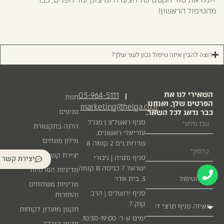
>>גלו את סוד הקסם של
הצערה ומיצוק עור הפנים, כבר
מהטיפול הראשון!
רוצה להבין איזה טיפול נכון לעור שלך?
השאירי לנו את
03-964-5111
|
חנות
הפרטים שלך, ואנחנו
marketing@helga.co.il
כבר נדאג לכל השאר.
סניפים
סניף ראשל״צ | מגדל
הלגה בתקשורת
עזריאלי ראשונים,
מילון מונחים
שדרות נים 2 קומה 8
יצירת קשר
יצירת קשר
סניף נתניה | גיבורי
ישראל 7 כניסה B קומה
מדיניות הפרטיות
3, בית אדר
מדיניות משלוחים
סניף ירושלים | הרב
והחזרות
קוק 7
תקנון מועדון לקוחות
ימים א-ד: 10:30-19:00,
תקנון הגרלה