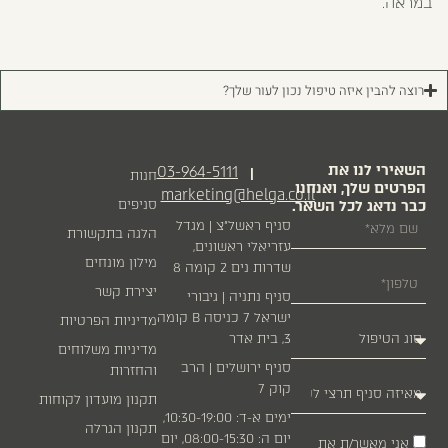
במראה.
רוצה להבין איזה טיפול נכון לעור שלך?
השאירי לנו את
03-964-5111
|
חנות
הפרטים שלך, ואנחנו
marketing@helga.co.il
כבר נדאג לכל השאר.
סניפים
סניף ראשל״צ | מגדל
הלגה בתקשורת
עזריאלי ראשונים,
מילון מונחים
שדרות נים 2 קומה 8
יצירת קשר
סניף נתניה | גיבורי
ישראל 7 כניסה B קומה
מדיניות הפרטיות
3, בית אדר
מדיניות משלוחים
סניף ירושלים | הרב
והחזרות
קוק 7
תקנון מועדון לקוחות
ימים א-ד: 10:30-19:00,
תקנון הגרלה
יום ה: 08:00-15:30, יום
אני מאשר/ת את