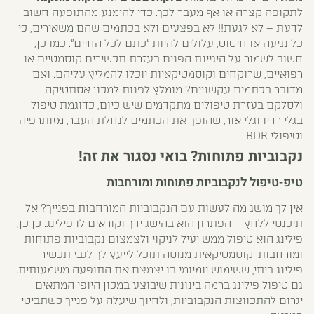
לתקופה קצרה או אף מעבר לכך. כדי להימנע מהתופעה חשוב
לדעת – לא לגעת!! לא בפצעים ולא בכתמים שהם משאירים, כי
כל נגיעה או חיטוט, עלולים להיות "כתם לכל החיים". כמו כן,
חשוב לשמור על היגיינת הפנים בעזרת תכשירים קוסמטיים או
רפואיים, שרוקחים וקוסמטיקאיות יוכלו להמליץ עליהם. ואם
מדובר בכתמים עקשניים? מומלץ לפנות למכון אסתטיקה
ולסלקם בעזרת טיפולים מתקדמים שיש כיום, כדוגמת טיפול
בגלי רדיו וגלי אור, שהופך את הכתמים לנחלת העבר, מזותרפיה
וטיפולי BDR
נקבוביות פתוחות? בואי נסגור את זה!
טיפ-טיפול לנקבוביות פתוחות ומורחבות
אין לך מושג מה לעשות עם הנקבוביות המורחבות בפנייך? אל
תיכנסי ללחץ – הפתרון הוא בהישג ידך וקוראים לו פילינג. כן כן,
פילינג הוא טיפול ממש יעיל לניקוי ולצמצום נקבוביות פתוחות
ומורחבות. קוסמטיקאית מנוסה תוכל לייעץ לך לגבי תכשיר
פילינג ביתי, ששימוש יומיומי בו יצמצם את התופעה משמעותית.
גם טיפול פילינג ברמה בינונית שיבוצע במכון היופי המתאים
יגרום להתכווצות הנקבוביות, ולחיוך שיעלה על פנייך כשתביטי