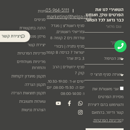
השאירי לנו את
03-964-5111
|
חנות
הפרטים שלך, ואנחנו
marketing@helga.co.il
כבר נדאג לכל השאר.
סניפים
סניף ראשל״צ | מגדל
הלגה בתקשורת
עזריאלי ראשונים,
יצירת קשר
מילון מונחים
שדרות נים 2 קומה 8
יצירת קשר
סניף נתניה | גיבורי
ישראל 7 כניסה B קומה
מדיניות הפרטיות
3, בית אדר
מדיניות משלוחים
סניף ירושלים | הרב
והחזרות
קוק 7
תקנון מועדון לקוחות
ימים א-ד: 10:30-19:00,
תקנון הגרלה
יום ה: 08:00-15:30, יום
אני מאשר/ת את
תקנון תוצאות הגרלה
ו: 08:00-14:00
מסירת הפרטים
שאלות ותשובות
והשימוש בהם ליצירת
הצהרת נגישות
קשר ודיוור, בהתאם
ל
מדיניות הפרטיות
.