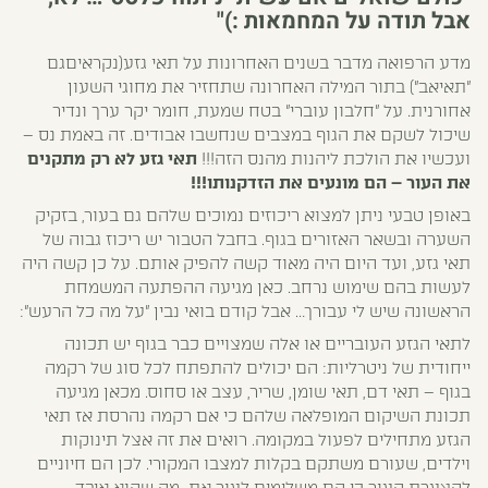
אבל תודה על המחמאות :)"
מדע הרפואה מדבר בשנים האחרונות על תאי גזע(נקראיםגם
"תאיאב") בתור המילה האחרונה שתחזיר את מחוגי השעון
אחורנית. על "חלבון עוברי" בטח שמעת, חומר יקר ערך ונדיר
שיכול לשקם את הגוף במצבים שנחשבו אבודים. זה באמת נס –
ועכשיו את הולכת ליהנות מהנס הזה!!!
תאי גזע לא רק מתקנים
את העור – הם מונעים את הזדקנותו!!!
באופן טבעי ניתן למצוא ריכוזים נמוכים שלהם גם בעור, בזקיק
השערה ובשאר האזורים בגוף. בחבל הטבור יש ריכוז גבוה של
תאי גזע, ועד היום היה מאוד קשה להפיק אותם. על כן קשה היה
לעשות בהם שימוש נרחב. כאן מגיעה ההפתעה המשמחת
הראשונה שיש לי עבורך… אבל קודם בואי נבין "על מה כל הרעש":
לתאי הגזע העובריים או אלה שמצויים כבר בגוף יש תכונה
ייחודית של ניטרליות: הם יכולים להתפתח לכל סוג של רקמה
בגוף – תאי דם, תאי שומן, שריר, עצב או סחוס. מכאן מגיעה
תכונת השיקום המופלאה שלהם כי אם רקמה נהרסת אז תאי
הגזע מתחילים לפעול במקומה. רואים את זה אצל תינוקות
וילדים, שעורם משתקם בקלות למצבו המקורי. לכן הם חיוניים