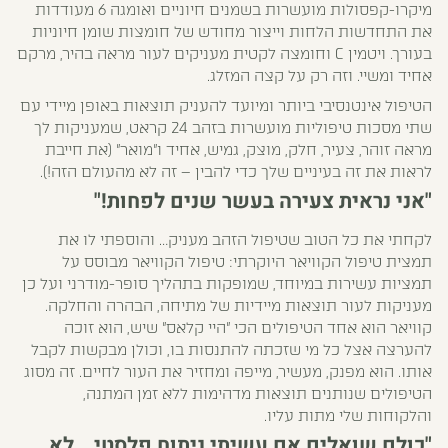
מיקרו-קפסולות מועשרות בשמנים חיוניים ואומגה 6 מעודדות
את התחדשות הלחות וייצור מחודש של חומצות שומן חיוניות
בעורך. ויטמין C וחומצה לקטית מעניקים לעור מראה בהיר, מרקם
אחיד ומשיי. וזה רק על קצה המזלג.
הטיפול אינטנסיבי ביותר ומיועד להעניק תוצאות באופן מיידי עם
שתי מסכות טיפוליות מועשרות בזהב 24 קראט, שמעניקות לך
מראה זוהר, צעיר, חלק, מוצק, גמיש, אחיד ו"מואר" (את חייבת
לראות את זה בעיניים שלך כדי להבין – זה לא מהעולם הזה!).
"אני נראית צעירה בעשר שנים לפחות!"
לקחתי את כל הטוב שטיפול הזהב מעניק… והוספתי לו את
תמצית טיפול הקוויאר היוקרתי: טיפול הקוויאר מבוסס על
תמציות עשירות במיוחד, שמופקות בתהליך סופר-מודרני ועל כן
מעניקות לעור תוצאות מיידיות של מתיחה, הבהרה והחלקה.
קוויאר הוא אחד הטיפולים הכי "היי קלאס" שיש, הוא זוכה
להערצה אצל כל מי שזכתה להתנסות בו, וכולן מבקשות לקבל
אותו. הוא מפנק, מעשיר, מייפה ומחזיר את העור לחיים. זה מסוג
הטיפולים שנותנים תוצאות מדהימות ללא זמן המתנה,
והלקוחות שלי מתות עליו.
"כולם שואלים אם עשיתי ניתוח פלסטי… לא,