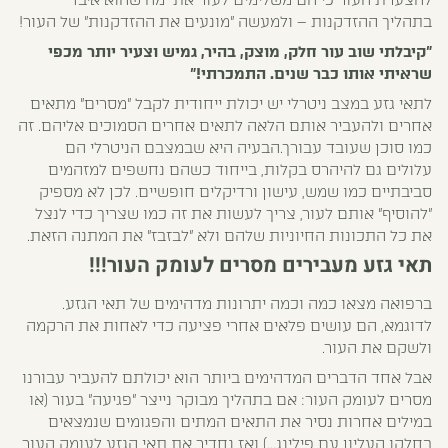
להצערת העור כי הם משלימים לעור את מה שהוא איבד
בתהליך ההזדקנות – ולמעשה "מונעים את ההזדקנות" של העור!
"קיבלתי שוב עור חלק, מוצק, בהיר, גמיש וצעיר יותר מכפי
שראיתי אותו כבר שנים. התמכרתי!"
לתאי גזע במצב ניטרלי יש יכולת ייחודית לקבל "מסרים" מתאים
אחרים ולהעביר אותם הלאה לתאים אחרים הסמוכים אליהם. זה
כמו סוכן שעובד עבורך.הבעיה היא שבמצבם הניטרלי הם
עלולים גם להיהרס בקלות, בייחוד כשהם נחשפים למזהמים
סביבתיים כמו שמש, עישון ורדיקלים חופשיים. לכן לא מספיק
"להוסיף" אותם לעור, צריך לעשות את זה כמו שצריך כדי לנצל
את כל התכונות החיוניות שלהם ולא "לבזבז" את המתנה הזאת.
תאי גזע מעבירים מסרים לעומק העור!!!
ברפואה מצאו כמה וכמה יתרונות מדהימים של תאי הגזע.
לדוגמא, הם עושים פלאים אחרי פציעה כדי לאחות את הרקמה
ולשקם את העור.
אבל אחד הדברים המדהימים ביותר הוא יכולתם להעביר עבורנו
מסרים לעומק העור: אם בתהליך מבוקר נייצר "פגיעה" בעור (או
במילים אחרות נסיר את התאים המתים והפגומים שנמצאים
בחלקו העליון עם פילינג…) ואז נחדיר את תאי הגזע לעומק העור,