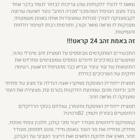
נמאס לי להגיד ללקוחות שהן צריכות לבחור לטפל בדבר אחד
בכל פעם. הטיפול המהפכני "מכרה הזהב" נועד לאישה שרוצה
לקבמעניקה לעורך סגולות שמצעירות אותו באופן משמעותי,
מעניקות לו מראה מואר וקורן, ותורמות רבות לשיפור הלחות
והגמישות.
זה באמת זהב 24 קראט!!!
התכשירים המתקדמים מבוססים על תמצית זהב מינרלי טהור,
ומועשרים במרכיבים חיוניים נוספים שמעצימים ומזרזים את
התוצאות של עור צעיר ובריא כבר מהטיפול הראשון. רשימה
חלקית של המרכיבים כוללת:
תמצית ייחודית המופקת ממיקרו-אצה הגדלה על מצע של פתיתי
זהב וניזונה מהם, שמונעת הזדקנות בטרם עת, מצעירה את העור
ומעניקה לו מראה זוהר.
תמצית ייחודית המופקת מזעפרן, שנלחם בנזקי הרדיקלים
החופשיים בעזרת ויטמין B2ורטינול.
קומפלקס ליזוזומים מעודד ייצור סיבי קולגן, חלבון צמחי מותח,
מחליק ומחייה את פני העור באופן מיידי, מונע חספוס, מעודד
זוהר, מאיץ את חלוקת התאים ואת הייצור הטבעי של הקולגן,