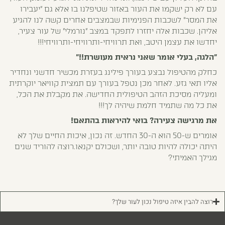
עם לא רק ישקמו את העור באזור שטיפלנו בו אלא גם "יעבירו
את המסר" לשכבות הפנימיות שבמצבים אחרים קשה לנו להגיע
אליהן. שכבות אלה יחזרו לתפקד במצב "נורמלי" של עור צעיר,
יחדשו את עצמן היטב, ואת תרוויחי-ותרוויחי-ותרוויחי!!!
"הלגה, בעלי אומר שאני נראית מעושרת!!"
כחלק מהטיפול נבצע בעורך פילינג בעזרת מכשיר חדשני ונחדיר
אליו תאי גזע. לאחר מכן נטפל בעורך עם תמצית קוויאר יוקרתית
ומעליה מסיכת הזהב הטיפולית החדישה. את מקבלת את הכל,
את כל מה שתמיד חלמת שיהיה לך!!!
את מרגישה צעירה?
בואי להיראות בהתאם!
אומרים ש-50 הוא ה-30 החדש. זה נכון, איכות החיים שלך לא
היתה יכולה להיות טובה יותר, ושכולם יקנאו.רוצה להוריד שנים
מגילך האמיתי?
רוצה להבין איזה טיפול נכון לעור שלך?