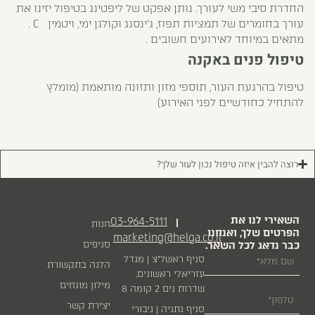
החדרת סיבי משי לעורך. נותן אפקט של ליפטינג בטיפול יזינו את
עורך בחומרים של תמציות תפוז, ג'ינסנג וקולגן ימי, ויטמין C .
מתאים במיוחד לאירועים חשובים .
טיפול פנים באקנה
טיפול בהרגעת העור, תוספי מזון ותזונה מותאמת (מומלץ
להתחיל כחודשיים לפני האירוע)
רוצה להבין איזה טיפול נכון לעור שלך?
השאירי לנו את
03-964-5111
|
חנות
הפרטים שלך, ואנחנו
marketing@helga.co.il
כבר נדאג לכל השאר.
סניפים
סניף ראשל״צ | מגדל
הלגה בתקשורת
עזריאלי ראשונים,
מילון מונחים
שדרות נים 2 קומה 8
יצירת קשר
סניף נתניה | גיבורי