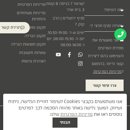
ישראל 7 כניסה B קומה
מדיניות הפרטיות
3, בית אדר
מדיניות משלוחים
סניף ירושלים | הרב
והחזרות
קוק 7
יצירת קשר
תקנון מועדון לקוחות
ימים א-ד: 10:30-19:00,
תקנון הגרלה
יום ה: 08:00-15:30, יום
אני מאשר/ת את
תקנון תוצאות הגרלה
ו: 08:00-14:00
מסירת הפרטים
שאלות ותשובות
והשימוש בהם ליצירת
הצהרת נגישות
קשר ודיוור, בהתאם
ל
מדיניות הפרטיות
.
צרו עימי קשר
אנו משתמשים בקבצי Cookies לשיפור חוויית הגלישה, ניתוח
ושיווק. המשך גלישה באתר מהווה הסכמה לכך. לפרטים
עיצוב:
| פיתוח:
נוספים ראו את
מדיניות הפרטיות
שלנו.
DAVID GERSHON
ETI BERKOVITCH
הבנתי