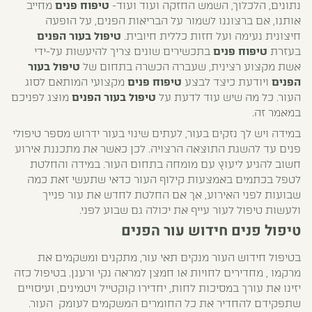
נתונים, הלכלוך, השמש החזקה ועוד ועוד-
טיפוח פנים
מחייב
אותנו, אם ברצוננו לשמור על הבריאות הפנים, על הופעה
חיצונית נעימה ועל חזות כללית חיובית.
טיפול בעור הפנים
בעזרת
טיפוח פנים
בתכשירים שונים צריך להיעשות על-ידי
אשת מקצוע רצינית, שעברה הכשרה בתחום של
טיפול בעור
הפנים
ויודעת כיצד לבצע
טיפוח פנים
מקצועי המותאם לסוג
העור. כל מה שיש עוד לדעת על
טיפול בעור הפנים
מוצג לפניכם
במאמר זה.
במידה ויש לך נזקים בעור, לעתים שינוי בעור ידרוש מספר טיפולי
פנים עד להשגת התוצאה הרצויה. לכן כאשר את מתכננת אירוע
חשוב להגיע ליעוץ עם מומחה בתחום העור. במידה והחלטת
לטפל בכתמים באמצעות קילוף העור כדאי שתעשי זאת כמה
שבועות לפני האירוע, אך אם החלטת לחדש את עור פנייך
ולעשות טיפול לעור עייף את יכולה גם שבוע לפני.
טיפול פנים חידוש עור הפנים
בטיפול חידוש העור מנקים תאי עור, מתקנים ומשקמים את
מרקמו , מחדירים לחויות או חמצן למראה נקי ורענן. בטיפול כזה
יזינו את עורך במסיכות לחות, יחדירו קוקטייל ויטמינים, ועיסויים
שתפקידם להחדיר את כל החומרים המשקמים לעומק העור.