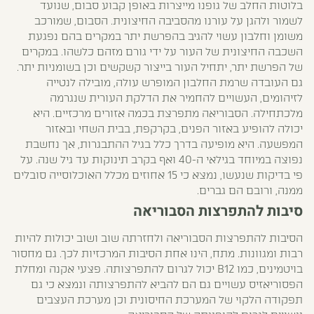
בלוטות החלב של גופנו מייצרות באופן קבוע סבום, שנועד
לשמור ולהגן על עורנו מהסביבה החיצונית. הסבום, שמורכב
משומן וחלבון עשוי להגיב בהפרשת יתר במקרים בהם נפגעת
השכבה החיצונית של העור על ידי גורם מזהם כלשהו. במקרים
של הפרשת יתר, יתחיל העור בייצור קשקשים וכן בשומניות יתר.
גם העובדה שרמת החלבון המופרש עולה, מובילה לנטייה
לזיהומים, העשויים להחמיר את הדלקת העורית שנגרמה
מלכתחילה. הסבוריאה מתפרצת בכמה אזורים מרכזיים. היא
יכולה להופיע באזור הפנים, בקרקפת, בבית השחי ובאזור
המפשעה. היא מופיעה בדרך כלל בגיל ההתבגרות, אך נחשבת
נפוצה במיוחד בגילאי ה-40 ואף בקרב תינוקות עד גיל שנה. על
פי בדיקות שנעשו, נמצא כי 15 אחוזים מכלל האוכלוסייה סובלים
ממנה, ורובם הם גברים.
סיבות להתפרצות הסבוריאה
הסיבות להתפרצות הסבוריאה ולחזרתה שוב ושוב יכולות להיות
רבות ומגוונות. מתח, הינו אחת הסיבות המרכזיות לכך. גם מחסור
בויטמינים, כמו B12 יכול לגרום להתפרצותה. פצעי אקנה ומחלת
הפסוריאזיס עשויים גם הם להביא להתפרצותה ונמצא כי גם
תפקודה הלקוי של המערכת החיסונית וכן מערכת העצבים