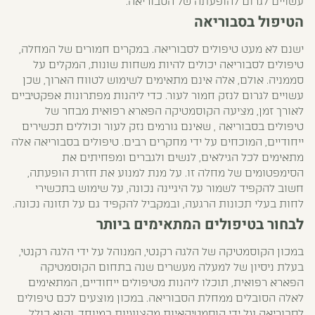
עשויים לגרום להופעתה של הסבוריאה.
הטיפול בסבוריאה
ישנם לא מעט טיפולים לסבוריאה. במקרים חמורים של המחלה,
טיפולים לסבוריאה יכולים להיות משחות שונות, המקלים על
סממניה. אולם, אלה אינם מתאימים לשימוש לטווח הארוך, שכן
עשויים לגרום לנזק חמור לעור. כדי ליהנות מפתרונות אפקטיביים
לאורך זמן, מציעה הקוסמטיקה הפארא רפואית מבחר של
טיפולים בסבוריאה , שאינם גורמים נזק לעור וכוללים תכשירים
ייחודיים, המוכחים על ידי מחקרים רבים. טיפולים בסבוריאה אלה
מתאימים לכל הגילאים, לנשים ולגברים ומפחיתים את
הסימפטומים של מחלה זו. על מנת למנוע את חזרת הופעתה,
חשוב להקפיד לשמור על היגיינה נכונה, על שימוש בתכשירי
לחות בעלי תכונות הרגעה, ובמקביל להקפיד גם על תזונה נכונה.
לבחור בטיפולים המתאימים ביותר
במכון הקוסמטיקה של הלגה רקנטי, המנוהל על ידי הלגה רקנטי,
בעלת ניסיון של למעלה מעשרים שנה בתחום הקוסמטיקה
הפארא רפואית, תוכלו ליהנות מטיפולים ייחודיים, המתאימים
לאלה הסובלים ממחלת הסבוריאה. במכון מוצעים לכם טיפולים
לסבוריאה על ידי קוסמטיקאיות מקצועיות במיוחד, והוא כולל