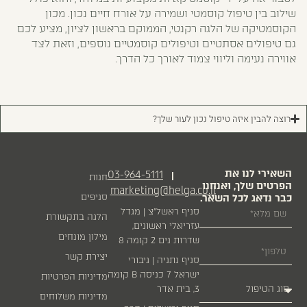
שילוב בין טיפול קוסמטי ושמירה על אורח חיים נכון. מכון
הקוסמטיקה של הלגה רקנטי, הממוקם בראשון לציון, מציע לכם
גם טיפולים אסתטיים וטיפולים קוסמטיים נוספים, וזאת לצד
אווירה נעימה וליווי צמוד לאורך כל הדרך.
רוצה להבין איזה טיפול נכון לעור שלך?
השאירי לנו את
03-964-5111
|
חנות
הפרטים שלך, ואנחנו
marketing@helga.co.il
כבר נדאג לכל השאר.
סניפים
סניף ראשל״צ | מגדל
הלגה בתקשורת
עזריאלי ראשונים,
מילון מונחים
שדרות נים 2 קומה 8
יצירת קשר
סניף נתניה | גיבורי
ישראל 7 כניסה B קומה
מדיניות הפרטיות
3, בית אדר
מדיניות משלוחים