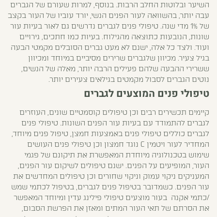
השיער ובלוטות החלב הרבות. בנוסף, למרות שעורם של הגברים
עבה יותר, בהשוואה לעור הפנים הנשי, יורד עוביו של העור בקצב
של 1% מדי שנה. טיפולי פנים לגברים נדרשים גם לאור בעיות עור
שונות, הנובעות כתוצאה מהגילוח. בעיות כמו חתכים, גירויים
ועוד. ולצד כל אלה, ישנם לא מעט גברים הסובלים מקמטי הבעה
בגיל צעיר. מכיוון שלגברים שרירים מסיביים במיוחד ומכיוון
ששרירי ההבעה שלהם פעילים הרבה יותר, מאלה של הנשים,
נוטים הגברים לסבול מקמטים בגילאים צעירים יותר.
טיפולי פנים המוצעים לגברים
קיימים תכשירים רבים וכן טיפולים קוסמטיים שונים, העוזרים
לגברים להתמודד עם בעיות עור הפנים השונות. טיפולי פנים
לגברים כוללים טיפולי פנים באמצעות חמצן, טיפול פנים מיוחד,
המחדיר לעור ויטמין C נוגד חמצון וכן טיפולי פנים העושים
שימוש בטכנולוגיה מיוחדת המאפשרת את תיקונם של פגמי
העור, המופיעים על הפנים. ישנם טיפולים לשיקום עור הפנים,
המעניקים ניקוי עמוק וניקוי שחורים וכן טיפולים המחדשים את
עור הפנים. כשמדובר בטיפול פנים לגברים, בטיפול לכתמי שמש
/כתמי אקנה בעור מוצעים טיפולי פילינג עדין ומיוחד המאפשר
את הסרתם של תאי העור המתים ומאזן את הפרשת הסבום,