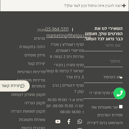
רוצה להבין איזה טיפול נכון לעור שלך?
השאירי לנו את
03-964-5111
|
חנות
הפרטים שלך, ואנחנו
marketing@helga.co.il
כבר נדאג לכל השאר.
סניפים
סניף ראשל״צ | מגדל
הלגה בתקשורת
עזריאלי ראשונים,
מילון מונחים
שדרות נים 2 קומה 8
יצירת קשר
סניף נתניה | גיבורי
ישראל 7 כניסה B קומה
מדיניות הפרטיות
3, בית אדר
מדיניות משלוחים
יצירת קשר
סניף ירושלים | הרב
והחזרות
קוק 7
תקנון מועדון לקוחות
ימים א-ד: 10:30-19:00,
תקנון הגרלה
יום ה: 08:00-15:30, יום
אני מאשר/ת את
תקנון תוצאות הגרלה
ו: 08:00-14:00
מסירת הפרטים
שאלות ותשובות
והשימוש בהם ליצירת
הצהרת נגישות