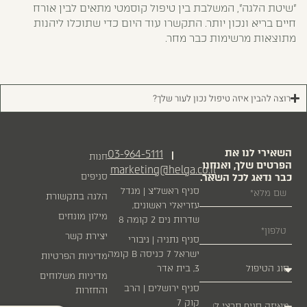
"שיטת הלגה", המשלבת בין טיפול קוסמטי מתאים לבין אורח
חיים בריא ונכון יותר. התקשרו עוד היום כדי שתוכלו ליהנות
מתוצאות מרשימות כבר מחר.
רוצה להבין איזה טיפול נכון לעור שלך?
השאירי לנו את
03-964-5111
|
חנות
הפרטים שלך, ואנחנו
marketing@helga.co.il
כבר נדאג לכל השאר.
סניפים
סניף ראשל״צ | מגדל
הלגה בתקשורת
עזריאלי ראשונים,
מילון מונחים
שדרות נים 2 קומה 8
יצירת קשר
סניף נתניה | גיבורי
ישראל 7 כניסה B קומה
מדיניות הפרטיות
3, בית אדר
מדיניות משלוחים
סניף ירושלים | הרב
והחזרות
קוק 7