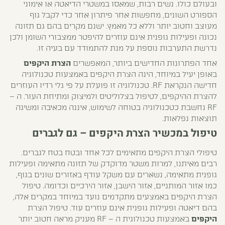
ובעולם כולו. נשים רבות, שמאסו במשטרי הדיאטה או אימוני
הספורט השונים, מחפשות אחר פיתרון אחר כדי לקבל גוף
מעוצב וחטוב יותר וללא כל מאמץ. ישנם מקרים בהם גם תזונה
נכונה ופעילות גופנית אינם עוזרים להיפטר ממצבורי השומן ולכן
נדרשת התערבות נוספת על מנת להתמודד עם בעיה זו.
אחד הפתרונות החדישים ביותר, המאפשרים
הצרת היקפים
באופן יעיל במיוחד, הינה הצרת היקפים באמצעות טכנולוגיה
חדישה הנקראת RF. טכנולוגיה זו פועלת על פי גלי רדיו העוזרים
להצרת ההיקפים, לטיפול בצלוליטיס ולמיצוק ומתיחת העור. ה –
RF נחשבת כטכנולוגיה בטוחה לשימוש, איננה מכאיבה ומשיגה
תוצאות נפלאות.
טיפול במכשיר הצרת היקפים – גם לגברים
טיפולי הצרת היקפים מתאימים לכל אחד ובטח בטח לגברים.
רבים מאיתנו, למרות משטר מדוקדק של תזונה מתאימה ופעילות
גופנית מתאימה, נשארים עם משקל עודף באזורים שונים בגוף,
כמו אזור המותניים, אזור הישבן, אזור הירכיים וכדומה. טיפול
הצרת היקפים באמצעים מתקדמים נועד במיוחד במקרים אלה,
בהם דיאטה ופעילות גופנית אינם עוזרים עוד. טיפול הצרת
היקפים
באמצעות טכנולוגית ה – RF מעניק מראה חטוב יותר