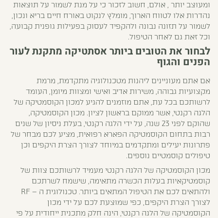
ומעוצב יותר , אולם, חשוב לזכור כי על מנת לשמור על תוצאות
נהדרות אלו לטווח הארוך, מומלץ לנקוט באורח חיים בריא ונכון,
לשמור על תזונה נבונה ולהקפיד לעסוק בפעילות גופנית קבועה,
וכל זאת גם לאחר הטיפול.
לבחור את הטובים ביותר אסתטיקה מתקנת לעור
הפנים והגוף
אם אתם מעוניינים ליהנות מטכנולוגיה מתקדמת, מרמת
מקצועיות גבוהה, משירות אדיב ואישי ומצוות מיומן, העומד
לרשותכם בכל עת, אתם מוזמנים להגיע למכון הקוסמטיקה של
הלגה רקנטי, אשר ממוקם בראשון לציון. מכון הקוסמטיקה,
שהוקם לפני 23 שנה, על ידי הלגה רקנטי, בעלת ניסיון של שנים
רבות בתחום הקוסמטיקה הפארא רפואית, מציע לכם מבחר של
פתרונות יעילים ומתקדמים במיוחד לצורך הצרת היקפים וכן
טיפולים קוסמטיים נוספים.
מכון הקוסמטיקה של הלגה רקנטי מעמיד לרשותכם צוות של
קוסמטיקאיות בעלות הכשרה מתאימה, שישמח לשרתכם
ולהתאים לכם את הטיפול המתאים ביותר. טכנולוגית ה – RF
לצורך הצרת היקפים, כפי שמוצעת לכם על ידי מכון
הקוסמטיקה של הלגה רקנטי, הינה חלק מתכנית ייחודית על פי