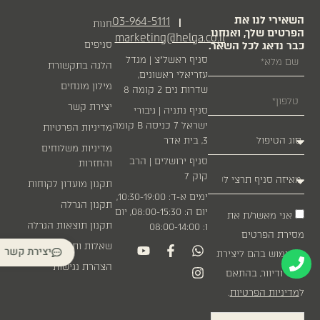
השאירי לנו את
03-964-5111
|
חנות
הפרטים שלך, ואנחנו
marketing@helga.co.il
כבר נדאג לכל השאר.
סניפים
סניף ראשל״צ | מגדל
הלגה בתקשורת
עזריאלי ראשונים,
מילון מונחים
שדרות נים 2 קומה 8
יצירת קשר
סניף נתניה | גיבורי
ישראל 7 כניסה B קומה
מדיניות הפרטיות
3, בית אדר
מדיניות משלוחים
סניף ירושלים | הרב
והחזרות
קוק 7
תקנון מועדון לקוחות
ימים א-ד: 10:30-19:00,
תקנון הגרלה
יום ה: 08:00-15:30, יום
אני מאשר/ת את
תקנון תוצאות הגרלה
ו: 08:00-14:00
מסירת הפרטים
שאלות ותשובות
יצירת קשר
והשימוש בהם ליצירת
הצהרת נגישות
קשר ודיוור, בהתאם
ל
מדיניות הפרטיות
.