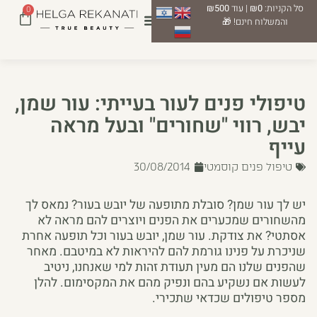
סל הקניות:
₪0
| עוד
₪500
0
והמשלוח חינם! 🎁
טיפולי פנים לעור בעייתי: עור שמן,
יבש, רווי "שחורים" ובעל מראה
עייף
טיפול פנים קוסמטי
30/08/2014
יש לך עור שמן? סובלת מתופעה של יובש בעור? נמאס לך
מהשחורים שמכערים את הפנים ויוצרים להם מראה לא
אסתטי? את צודקת. עור שמן, יובש בעור וכל תופעה אחרת
שניכרת על פנינו גורמת להם להיראות לא במיטבם. מאחר
שהפנים שלנו הם מעין תעודת זהות למי שאנחנו, ניטיב
לעשות אם נשקיע בהם ונפיק מהם את המקסימום. להלן
מספר טיפולים שכדאי שתכירי.