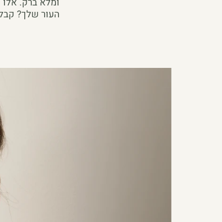
ומלא ברק. אלו ס
העור שלך? קבלי