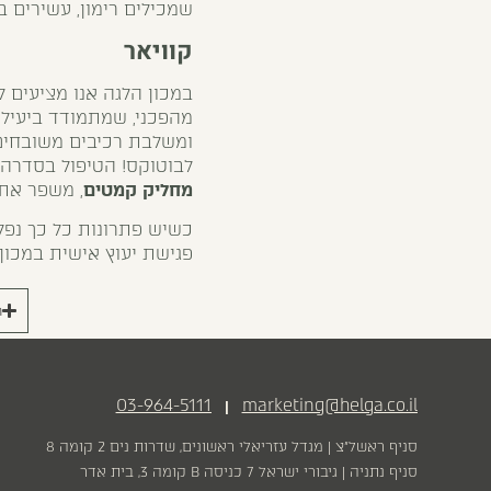
שמכילים רימון, עשירים ב
קוויאר
במכון הלגה אנו מציעים 
מהפכני, שמתמודד ביעילו
ומשלבת רכיבים משובחים
לבוטוקס! הטיפול בסדרה 
מחליק קמטים
, משפר את
כשיש פתרונות כל כך נפלא
פגישת יעוץ אישית במכון 
ר
03-964-5111
marketing@helga.co.il
|
סניף ראשל״צ | מגדל עזריאלי ראשונים, שדרות נים 2 קומה 8
סניף נתניה | גיבורי ישראל 7 כניסה B קומה 3, בית אדר