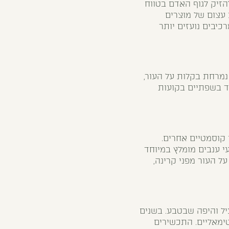
הזיק לגוף האדם בטווח
עצום של מוצרים
כיבים נועזים יותר
Theobrom. החמאה נעימה למגע, נמרחת בקלות על העור,
ד בשפתיים בקועות
 קוסמטיים אחרים.
ות שומן חיוניות. שמן זרעי ענבים מומלץ במיוחד
על העור מפני קרינה,
עיל והיפה שבטבע. בשנים
פטימאליים. התכשירים