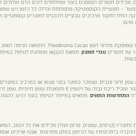
 מכילים חומרים הנספגים בעור ומחלחלים לזרם הדם ועלולים ל
התפשר – תעשיית הקוסמטיקה מתפתחת וגדלה כל הזמן ויש שפע 
קה החלו לחקור מרכיבים טבעיים ולהכניס למוצרים קוסמטיים מר
 מהם:
הכוונה היא לחמאת קקאו שמופקת מזרעי העץ a Cacao
ר של חומרים
נוגדי חמצון
. חמאת הקקאו מומלצת לטיפול במיוח
בשות.
שמן זרעי ענבים, שנמכר כמוצר בפני עצמו או כמרכיב במוצרים
השמן מתאים לכל סוגי העור ומכיל ריכוז גבוה של ויטמין E וחומצ
רוז
התחדשות התאים
. מתאים במיוחד לטיפול בעור רגיש, להגנה 
ת ותוצריו (קרמים, שמנים, סרום ועוד) מכילים את כל הטוב, המו
ההכרה ביתרונותיו של הרימון במתן פתרונות אנטי-אייג'ינג או