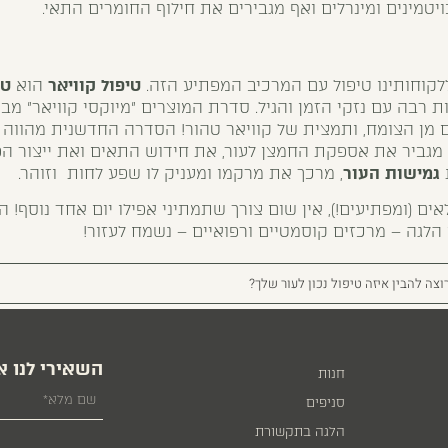
ויטמינים ומינרלים ואף מגבירים את חילוף החומרים התאי.
ללקוחותינו טיפול עם המרכיב המפתיע הזה.
טיפול קוויאר
הוא
טי
ת רבה עם נזקי הזמן והגיל. סדרת המוצרים "מיוקסי קוויאר" מ
 מן הצומח, ותמצית של קוויאר טהור! הסדרה החדשנית מהווה
מגביר את אספקת החמצן לעור, את חידוש התאים ואת ייצור הפרו
גמישות העור
, מרכך את מרקמו ומעניק לו שפע לחות וזוהר.
ים (ומפתיעים!), אין שום צורך שתמתיני אפילו יום אחד נוסף! 
הלגה – מרכזים קוסמטיים ורפואיים – נשמח לעזור!
וצה להבין איזה טיפול נכון לעור שלך?
השאירי לנו א
חנות
סניפים
הלגה בתקשורת