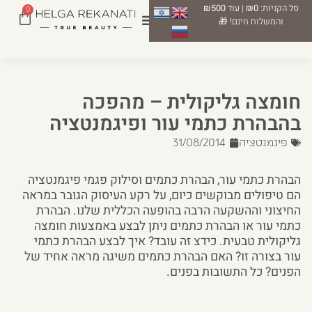
סל הקניות:
₪0
| עוד
₪500
0
והמשלוח חינם! 🎁
חומצה גליקולית – מהפכה
בהבהרת כתמי עור ופיגמנטציה
פיגמנטציה
31/08/2014
הבהרת כתמי עור, הבהרת כתמים וסילוק פגמי פיגמנטציה
הם טיפולים מבוקשים כיום, על רקע העיסוק הגובר במראה
החיצוני וההשקעה הרבה בהופעה הכללית שלנו. הבהרת
כתמי עור או הבהרת כתמים ניתן לבצע באמצעות חומצה
גליקולית טבעית. כידצ זה עובד? איך לבצע הבהרת כתמי
עור בצורה זו? האם הבהרת כתמים משיגה מראה אחיד של
הפנים? כל התשובות בפנים.