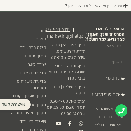
רוצה להבין איזה טיפול נכון לעור שלך?
השאירי לנו את
03-964-5111
|
חנות
הפרטים שלך, ואנחנו
marketing@helga.co.il
כבר נדאג לכל השאר.
סניפים
סניף ראשל״צ | מגדל
הלגה בתקשורת
עזריאלי ראשונים,
מילון מונחים
שדרות נים 2 קומה 8
יצירת קשר
סניף נתניה | גיבורי
ישראל 7 כניסה B קומה
מדיניות הפרטיות
3, בית אדר
מדיניות משלוחים
סניף ירושלים | הרב
והחזרות
קוק 7
תקנון מועדון לקוחות
ימים א-ד: 10:30-19:00,
יצירת קשר
תקנון הגרלה
יום ה: 08:00-15:30, יום
אני מאשר/ת את
תקנון תוצאות הגרלה
ו: 08:00-14:00
מסירת הפרטים
שאלות ותשובות
והשימוש בהם ליצירת
הצהרת נגישות