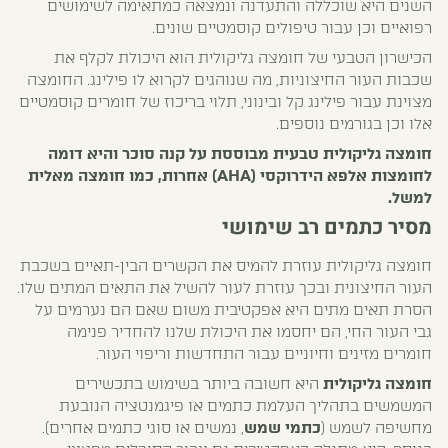
השנים היא שוכללה והתעדנה ונמצאה כמתאימה לשימושים
רפואיים וכן עבור טיפולים קוסמטיים שונים.
הכישרון הטבעי של חומצה גליקולית הוא היכולת לקלף את
שכבות העור החיצוניות, מה שנוהגים לקרוא לו פילינג. החומצה
מצוינת עבור פילינג קל ובינוני, תלוי בריכוז של חומרים קוסמטיים
אלו וכן בגורמים נוספים.
חומצה גליקולית טבעית מבוססת על קנה סוכר והיא דומה
לחומצות אלפא הידרוקסי (AHA) אחרות, כמו חומצה מאלית
למשל.
מסיר כתמים רב שימושי
חומצה גליקולית עוזרת להמיס את הקשרים הבין-תאיים בשכבת
העור החיצונית ובכך עוזרת לעור להשיל את התאים המתים שלו.
הסרת תאים מתים היא אפקטיבית משום שאם הם נערמים על
גבי העור החי, הם יחסמו את היכולת שלנו להחדיר פנימה
חומרים מזינים וחיוניים עבור התחדשות וריפוי העור.
חומצה גליקולית
היא חשובה ביותר בשימוש בתכשירים
המשמשים בתהליך העלמת כתמים או פיגמנטציה הנובעת
מחשיפה לשמש (
כתמי שמש
, נמשים או סוגי כתמים אחרים).