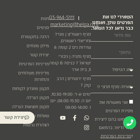
השאירי לנו את
03-964-5111
|
חנות
הפרטים שלך, ואנחנו
marketing@helga.co.il
כבר נדאג לכל השאר.
סניפים
סניף ראשל״צ | מגדל
הלגה בתקשורת
עזריאלי ראשונים,
מילון מונחים
שדרות נים 2 קומה 8
יצירת קשר
סניף נתניה | גיבורי
ישראל 7 כניסה B קומה
מדיניות הפרטיות
3, בית אדר
מדיניות משלוחים
סניף ירושלים | הרב
והחזרות
קוק 7
תקנון מועדון לקוחות
ימים א-ד: 10:30-19:00,
תקנון הגרלה
יום ה: 08:00-15:30, יום
אני מאשר/ת את
תקנון תוצאות הגרלה
ו: 08:00-14:00
מסירת הפרטים
שאלות ותשובות
יצירת קשר
והשימוש בהם ליצירת
הצהרת נגישות
קשר ודיוור, בהתאם
ל
מדיניות הפרטיות
.