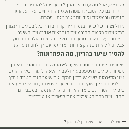
זה נפלא, אבל מה עם שאר הגוף? שיער יכול להתפתח בזמן
ההיריון גם על הסנטר, השפה העליונה והלחיים. אל דאגה! זו
תופעה נורמאלית ועוד יותר טוב מזה – זמנית.
גידול מזורז של שיער בזמן הריון קורה בדרך-כלל בשליש הראשון,
בגלל גידול בכמות ההורמונים הנקראים אנדרוגנים. השיער
המיותר נעלם באופן טבעי תוך חצי שנה מיום הולדת התינוק
אבל יכול להיות שזה קצת יותר מדי זמן עבורך לחכות עד אז.
להסיר שיער בהריון, מה הפתרונות?
שימוש במשחות להסרת שיער לא מומלצת – החומרים באותן
משחות יכולים להיספג בעור ולעבור הלאה, לתוך השליה. הן גם
אינן מתאימות לשימוש בזמן הנקה. אם שיער הגוף הטריד אותך
גם לפני ההיריון ושקלת הסרת שיער לצמיתות, תוכלי לבצע את
טיפולי ההסרה גם בזמן ההיריון. כדאי להתמקד במכשירים
החדשניים בהם הטיפולים אינם כואבים או טורדניים.
רוצה להבין איזה טיפול נכון לעור שלך?