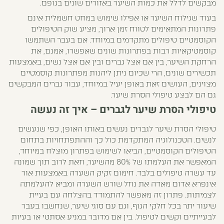
מבקשים לדלל את כמות השיער באזורים שונים בגופם.
בעוד שגילוח השיער או אפילו שימוש במחט חשמלית אינם
פתרונות המתאימים לטווח זמן ארוך, מציע שוק הטיפולים
הקוסמטיים טיפולים מתקדמים במיוחד. אם בעבר השתמשו
קוסמטיקאיות רבות בפתרונות שונים שאפשרו, אמנם, את
הרחקת השיער, בין אם אצל גברים ובין אם אצל נשים, באמצעות
תכשירים שונים, הרי שכיום ניתן ליהנות מפתרונות קוסמטיים
מצוינים, העושים זאת באופן יעיל במיוחד, עבור גברים המבקשים
גם הם לבצע טיפולי הסרת שיער.
טיפולי הסרת שיער לגברים – איך זה נעשה
טיפולי הסרת שיער לגברים נעשים באותו האופן, כפי שנעשים
לנשים. הטכנולוגיה המתקדמת כול כך וההתפתחויות בתחום
הטיפולים הקוסמטיים, הביאו לשימוש בפתרון מוצלח במיוחד,
המאפשר את העלמתו של 80% מהשיער, וזאת לרוב תוך שמונה
עד עשרה טיפולים בלבד. חימום זקיק השערה באמצעות אור
אינפרא אדום מאדה את נוזל שורש השערה ומביא להעלמתה
לצמיתות. פתרון זה מאפשר להתמודד בהצלחה עם בעיית
שיעור יתר בכל חלקי הגוף, וגם עם סוגי שיער, שנחשבו בעבר
לבעייתיים וקשים לטיפול. בין אם מדובר במניע אסתטי או בעיות