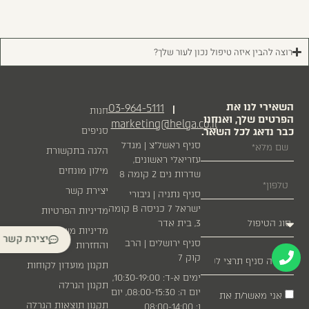
רוצה להבין איזה טיפול נכון לעור שלך?
השאירי לנו את
03-964-5111
|
חנות
הפרטים שלך, ואנחנו
marketing@helga.co.il
כבר נדאג לכל השאר.
סניפים
סניף ראשל״צ | מגדל
הלגה בתקשורת
עזריאלי ראשונים,
מילון מונחים
שדרות נים 2 קומה 8
יצירת קשר
סניף נתניה | גיבורי
ישראל 7 כניסה B קומה
מדיניות הפרטיות
3, בית אדר
מדיניות משלוחים
יצירת קשר
סניף ירושלים | הרב
והחזרות
קוק 7
תקנון מועדון לקוחות
ימים א-ד: 10:30-19:00,
תקנון הגרלה
יום ה: 08:00-15:30, יום
אני מאשר/ת את
תקנון תוצאות הגרלה
ו: 08:00-14:00