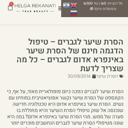
סל הקניות:
₪0
| עוד
₪500
0
והמשלוח חינם! 🎁
הסרת שיער לגברים – טיפול
הדגמה חינם של הסרת שיער
באינפרא אדום לגברים – כל מה
שצריך לדעת
הסרת שיער
30/08/2014
הסרת שיער לגברים הפכה כיום פופולארית מאוד, על אף, כי
הקונספט של הסרת שיער נקשר אסוציאטיבית במוחינו עם
נשים. הסרת שיער באינפרא אדום היא טכנולוגיה חדישה
שנכנסה אל שוק טיפולי הסרת השיער והיא מחוללת בו
סערה של ממש. מהי הסרת שיער באינפרא אדום? במה היא
שונה מטיפולי הסרת שיער לגברים הנחשבים מוכרים יותר