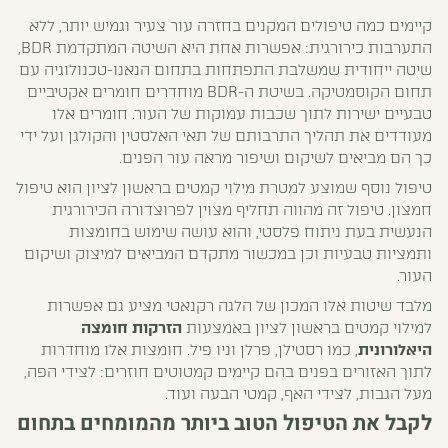
קיימים כמה טיפולים המקנים בחזרה עור צעיר וגמיש יותר, ללא
התערבות כירורגית: אפשרות אחת היא השיטה המתקדמת BDR,
שיטה ייחודית שמשלבת התפתחות בתחום הנאנו-טכנולוגיה עם
תחום הקוסמטיקה. בשיטת ה-BDR מוחדרים חומרים אקטיביים
טבעיים ישירות לתוך שכבות עמוקות של העור. חומרים אלו
מעודדים את תהליך התרבותם של תאי האלסטין והקולגן ועל ידי
כך הם מביאים לשיקום ושיפור מראה עור הפנים.
טיפול נוסף שמוצע למטרת מילוי קמטים בראשון לציון הוא טיפול
חמצון. טיפול זה מהווה תחליף מצוין לפרוצדורה הכירורגית
הנעשית בעת ניתוח פלסטי, והוא עושה שימוש בחומצות
ותמציות טבעיות וכן במכשור מתקדם המביאים למיצוק ושיקום
העור.
מלבד שיטות אלו המכון של הלגה רקנאטי מציע גם אפשרות
למילוי קמטים בראשון לציון באמצעות
הזרקות חומצה
היאלורונית
, כמו רסטילן, פרלן וניו פיל. חומצות אלו מוחדרות
לתוך האזורים בפנים בהם קיימים קמטוטים חוזרים: לצידי הפה,
מעל הגבות, לצידי האף, קמטי הבעה ועוד.
לקבל את הטיפול הטוב ביותר מהמומחים בתחום