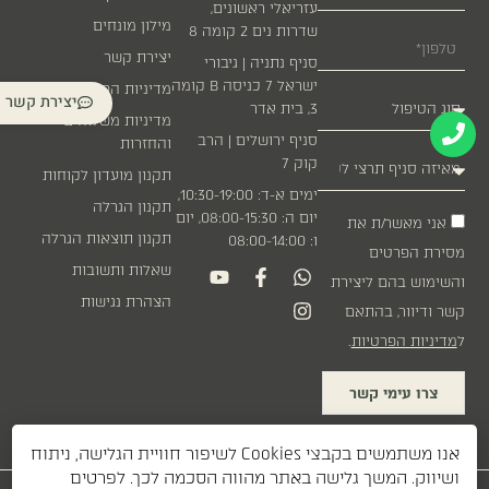
עזריאלי ראשונים,
מילון מונחים
שדרות נים 2 קומה 8
יצירת קשר
סניף נתניה | גיבורי
ישראל 7 כניסה B קומה
מדיניות הפרטיות
יצירת קשר
3, בית אדר
מדיניות משלוחים
סניף ירושלים | הרב
והחזרות
קוק 7
תקנון מועדון לקוחות
ימים א-ד: 10:30-19:00,
תקנון הגרלה
יום ה: 08:00-15:30, יום
אני מאשר/ת את
תקנון תוצאות הגרלה
ו: 08:00-14:00
מסירת הפרטים
שאלות ותשובות
והשימוש בהם ליצירת
הצהרת נגישות
קשר ודיוור, בהתאם
ל
מדיניות הפרטיות
.
צרו עימי קשר
אנו משתמשים בקבצי Cookies לשיפור חוויית הגלישה, ניתוח
ושיווק. המשך גלישה באתר מהווה הסכמה לכך. לפרטים