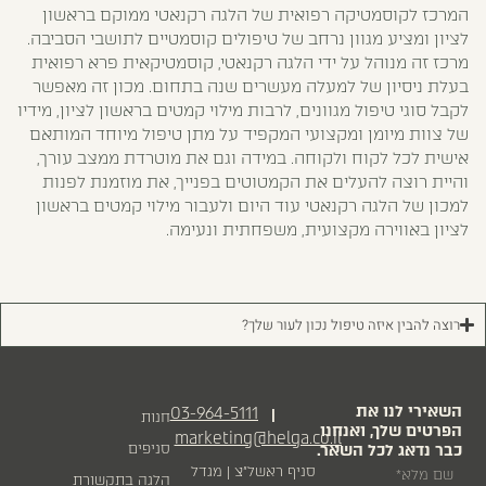
המרכז לקוסמטיקה רפואית של הלגה רקנאטי ממוקם בראשון
לציון ומציע מגוון נרחב של טיפולים קוסמטיים לתושבי הסביבה.
מרכז זה מנוהל על ידי הלגה רקנאטי, קוסמטיקאית פרא רפואית
בעלת ניסיון של למעלה מעשרים שנה בתחום. מכון זה מאפשר
לקבל סוגי טיפול מגוונים, לרבות מילוי קמטים בראשון לציון, מידיו
של צוות מיומן ומקצועי המקפיד על מתן טיפול מיוחד המותאם
אישית לכל לקוח ולקוחה. במידה וגם את מוטרדת ממצב עורך,
והיית רוצה להעלים את הקמטוטים בפנייך, את מוזמנת לפנות
למכון של הלגה רקנאטי עוד היום ולעבור מילוי קמטים בראשון
לציון באווירה מקצועית, משפחתית ונעימה.
רוצה להבין איזה טיפול נכון לעור שלך?
השאירי לנו את
03-964-5111
|
חנות
הפרטים שלך, ואנחנו
marketing@helga.co.il
כבר נדאג לכל השאר.
סניפים
סניף ראשל״צ | מגדל
הלגה בתקשורת