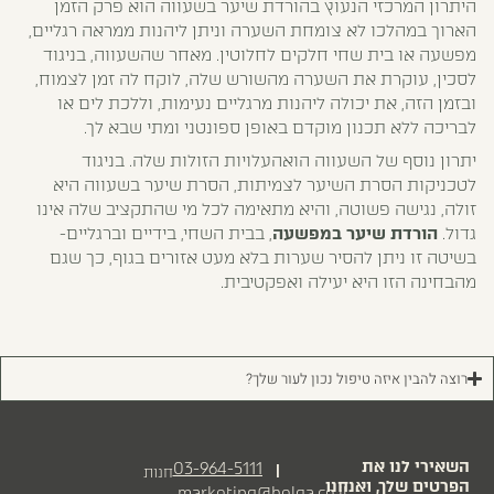
היתרון המרכזי הנעוץ בהורדת שיער בשעווה הוא פרק הזמן
הארוך במהלכו לא צומחת השערה וניתן ליהנות ממראה רגליים,
מפשעה או בית שחי חלקים לחלוטין. מאחר שהשעווה, בניגוד
לסכין, עוקרת את השערה מהשורש שלה, לוקח לה זמן לצמוח,
ובזמן הזה, את יכולה ליהנות מרגליים נעימות, וללכת לים או
לבריכה ללא תכנון מוקדם באופן ספונטני ומתי שבא לך.
יתרון נוסף של השעווה הואהעלויות הזולות שלה. בניגוד
לטכניקות הסרת השיער לצמיתות, הסרת שיער בשעווה היא
זולה, נגישה פשוטה, והיא מתאימה לכל מי שהתקציב שלה אינו
גדול.
הורדת שיער במפשעה
, בבית השחי, בידיים וברגליים-
בשיטה זו ניתן להסיר שערות בלא מעט אזורים בגוף, כך שגם
מהבחינה הזו היא יעילה ואפקטיבית.
רוצה להבין איזה טיפול נכון לעור שלך?
השאירי לנו את
03-964-5111
|
חנות
הפרטים שלך, ואנחנו