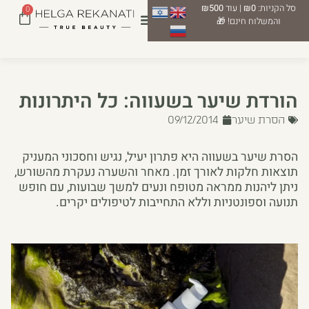
סל הקניות:
₪0
| עוד
₪500
0
והמשלוח חינם! 🎁
הורדת שיער בשעווה: כל היתרונות
הסרת שיער
09/12/2014
הסרת שיער בשעווה היא פתרון יעיל, נגיש וחסכוני המעניק
תוצאות חלקות לאורך זמן. מאחר והשערה נעקרת מהשורש,
ניתן ליהנות ממראה מטופח ונעים למשך שבועות, עם חופש
תנועה וספונטניות וללא התחייבות לטיפולים יקרים.