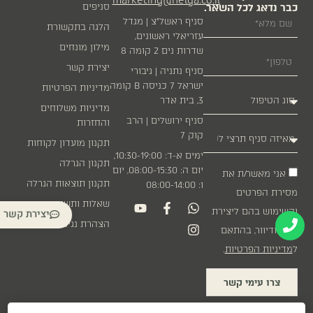
marketing@helga.co.il
כבר נדאג לכל השאר.
סניפים
סניף ראשל״צ | מגדל
הלגה בתקשורת
עזריאלי ראשונים,
מילון מונחים
שדרות נים 2 קומה 8
יצירת קשר
סניף נתניה | גיבורי
ישראל 7 כניסה B קומה
מדיניות הפרטיות
3, בית אדר
מדיניות משלוחים
סניף ירושלים | הרב
והחזרות
קוק 7
תקנון מועדון לקוחות
ימים א-ד: 10:30-19:00,
תקנון הגרלה
יום ה: 08:00-15:30, יום
אני מאשר/ת את
תקנון תוצאות הגרלה
ו: 08:00-14:00
מסירת הפרטים
שאלות ותשובות
והשימוש בהם ליצירת
יצירת קשר
הצהרת נגישות
קשר ודיוור, בהתאם
ל
מדיניות הפרטיות
.
צרו עימי קשר