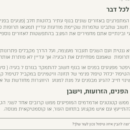
לכל דבר
המתפרצים באזורים שונים בגוף עתיר בלוטות חלב (פצעים בפנים
). חשוב שתבינו שלמרות שקיימת מודעות עדיין תמצאו תרופות ס
עי ובינתיים אתם מחמירים את המצב בהתפשטות לאזורים נוספי
 גנטית ועם השנים תעבור מעצמה, ועל הדרך מקבלים פתרונות ש
תרופות שאמנם מפחיתים את הבעיה אך עדיין לא פותרת אותה ל
פטר מפצעים בפנים או בגוף חשוב להתמקד בגורם ל בעיה ( סיבו
יפול יכלול טיפול פנימי של תזונה וויטמינים במקביל לטיפול 
ינוי חייב להגיע מבפנים על מנת למנוע היווצרות מחודשת של א
הפנים, הזרועות, וישבן
ממש קטנטנים אדמדמים המופיעים ממש קרובים אחד לשני. הטי
להתייעץ עם איש מקצוע בתחום העור, או קוסמטיקאית מנוסה.
וצה להבין איזה טיפול נכון לעור שלך?