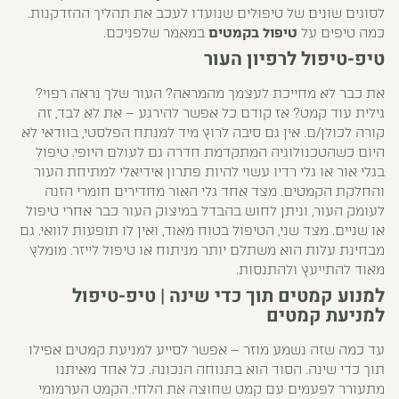
לסוגים שונים של טיפולים שנועדו לעכב את תהליך ההזדקנות.
כמה טיפים על
טיפול בקמטים
במאמר שלפניכם.
טיפ-טיפול לרפיון העור
את כבר לא מחייכת לעצמך מהמראה? העור שלך נראה רפוי?
גילית עוד קמט? אז קודם כל אפשר להירגע – את לא לבד, זה
קורה לכולן/ם. אין גם סיבה לרוץ מיד למנתח הפלסטי, בוודאי לא
היום כשהטכנולוגיה המתקדמת חדרה גם לעולם היופי. טיפול
בגלי אור או גלי רדיו עשוי להיות פתרון אידיאלי למתיחת העור
והחלקת הקמטים. מצד אחד גלי האור מחדירים חומרי הזנה
לעומק העור, וניתן לחוש בהבדל במיצוק העור כבר אחרי טיפול
או שניים. מצד שני, הטיפול בטוח מאוד, ואין לו תופעות לוואי. גם
מבחינת עלות הוא משתלם יותר מניתוח או טיפול לייזר. מומלץ
מאוד להתייעץ ולהתנסות.
למנוע קמטים תוך כדי שינה | טיפ-טיפול
למניעת קמטים
עד כמה שזה נשמע מוזר – אפשר לסייע למניעת קמטים אפילו
תוך כדי שינה. הסוד הוא בתנוחה הנכונה. כל אחד מאיתנו
מתעורר לפעמים עם קמט שחוצה את הלחי. הקמט הערמומי