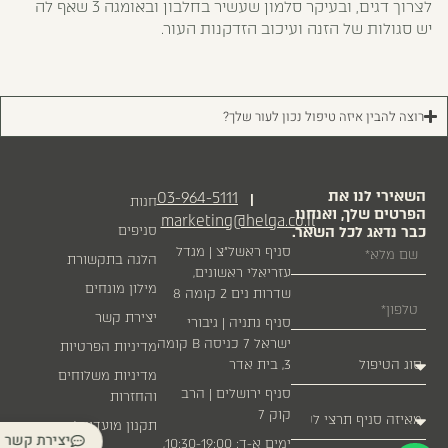
לצרוך דגים, ובעיקר סלמון שעשיר בחלבון ובאומגה 3 שאף לה
יש סגולות של הזנה ועיכוב הזדקנות העור.
רוצה להבין איזה טיפול נכון לעור שלך?
השאירי לנו את
03-964-5111
|
חנות
הפרטים שלך, ואנחנו
marketing@helga.co.il
כבר נדאג לכל השאר.
סניפים
סניף ראשל״צ | מגדל
הלגה בתקשורת
עזריאלי ראשונים,
מילון מונחים
שדרות נים 2 קומה 8
יצירת קשר
סניף נתניה | גיבורי
ישראל 7 כניסה B קומה
מדיניות הפרטיות
3, בית אדר
מדיניות משלוחים
סניף ירושלים | הרב
והחזרות
קוק 7
תקנון מועדון לקוחות
יצירת קשר
ימים א-ד: 10:30-19:00,