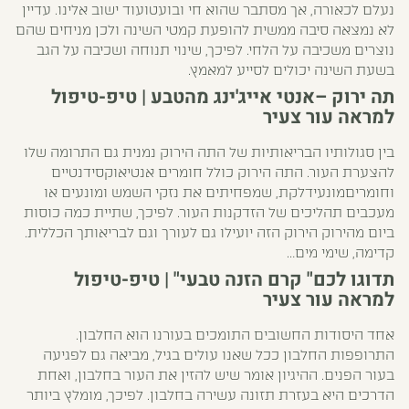
נעלם לכאורה, אך מסתבר שהוא חי ובועטועוד ישוב אלינו. עדיין
לא נמצאה סיבה ממשית להופעת קמטי השינה ולכן מניחים שהם
נוצרים משכיבה על הלחי. לפיכך, שינוי תנוחה ושכיבה על הגב
בשעת השינה יכולים לסייע למאמץ.
תה ירוק –אנטי אייג'ינג מהטבע | טיפ-טיפול
למראה עור צעיר
בין סגולותיו הבריאותיות של התה הירוק נמנית גם התרומה שלו
להצערת העור. התה הירוק כולל חומרים אנטיאוקסידנטיים
וחומריםמונעידלקת, שמפחיתים את נזקי השמש ומונעים או
מעכבים תהליכים של הזדקנות העור. לפיכך, שתיית כמה כוסות
ביום מהירוק הירוק הזה יועילו גם לעורך וגם לבריאותך הכללית.
קדימה, שימי מים…
תדוגו לכם" קרם הזנה טבעי" | טיפ-טיפול
למראה עור צעיר
אחד היסודות החשובים התומכים בעורנו הוא החלבון.
התרופפות החלבון ככל שאנו עולים בגיל, מביאה גם לפגיעה
בעור הפנים. ההיגיון אומר שיש להזין את העור בחלבון, ואחת
הדרכים היא בעזרת תזונה עשירה בחלבון. לפיכך, מומלץ ביותר