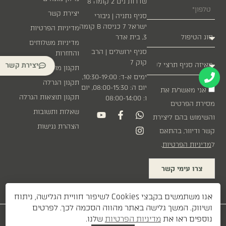
שדרות נים 2 קומה 8
יצירת קשר
סניף נתניה | גיבורי
ישראל 7 כניסה B קומה
מדיניות הפרטיות
3, בית אדר
מדיניות משלוחים
סניף ירושלים | הרב
והחזרות
קוק 7
יצירת קשר
תקנון מועדון לקוחות
ימים א-ד: 10:30-19:00,
תקנון הגרלה
יום ה: 08:00-15:30, יום
אני מאשר/ת את
תקנון תוצאות הגרלה
ו: 08:00-14:00
מסירת הפרטים
שאלות ותשובות
והשימוש בהם ליצירת
הצהרת נגישות
קשר ודיוור, בהתאם
ל
מדיניות הפרטיות
.
צרו עימי קשר
אנו משתמשים בקבצי Cookies לשיפור חוויית הגלישה, ניתוח
ושיווק. המשך גלישה באתר מהווה הסכמה לכך. לפרטים
עיצוב:
| פיתוח:
נוספים ראו את
מדיניות הפרטיות
שלנו.
DAVID GERSHON
ETI BERKOVITCH