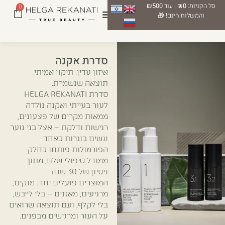
סל הקניות:
₪0
| עוד
₪500
0
והמשלוח חינם! 🎁
סדרת אקנה
איזון עדין. תיקון אמיתי.
תוצאה שנשמרת.
סדרת HELGA REKANATI
לעור בעייתי ואקנה נולדה
ממאות מקרים של פצעונים,
רגישות ודלקת – אצל בני נוער
ונשים בוגרות כאחד.
הפורמולות פותחו כחלק
ממודל טיפולי שלם, מתוך
ניסיון של 30 שנה.
המוצרים פועלים יחד: מנקים,
מרגיעים, מאזנים – בלי לייבש,
בלי לקלף, ועם תוצאה שרואים
על העור ומרגישים מבפנים.