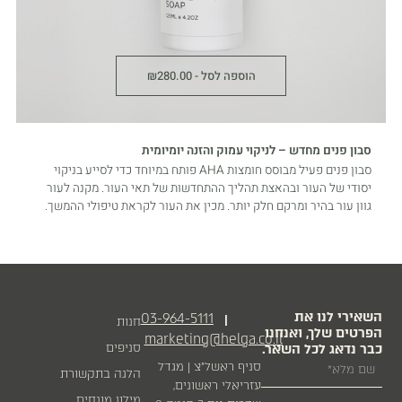
הוספה לסל -
280.00
₪
סבון פנים מחדש – לניקוי עמוק והזנה יומיומית
סבון פנים פעיל מבוסס חומצות AHA פותח במיוחד כדי לסייע בניקוי
יסודי של העור ובהאצת תהליך ההתחדשות של תאי העור. מקנה לעור
גוון עור בהיר ומרקם חלק יותר. מכין את העור לקראת טיפולי ההמשך.
השאירי לנו את
03-964-5111
|
חנות
הפרטים שלך, ואנחנו
marketing@helga.co.il
כבר נדאג לכל השאר.
סניפים
סניף ראשל״צ | מגדל
הלגה בתקשורת
עזריאלי ראשונים,
מילון מונחים