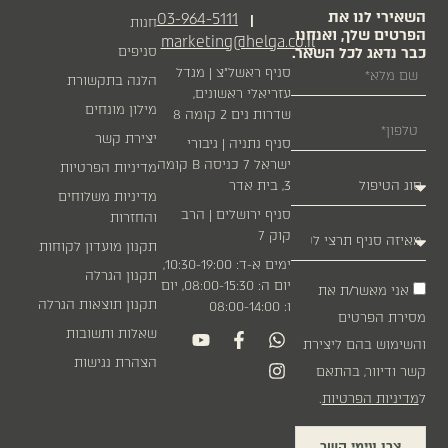
י לנו את
03-964-5111
|
חנות
 שלך, ואנחנו
marketing@helga.co.il
אג לכל השאר.
סניפים
סניף ראשל״צ | מגדל
הלגה בתקשורת
עזריאלי ראשונים,
מילון מונחים
שדרות נים 2 קומה 8
יצירת קשר
סניף נתניה | גיבורי
ישראל 7 כניסה B קומה
מדיניות הפרטיות
3, בית אדר
מדיניות משלוחים
סניף ירושלים | הרב
והחזרות
קוק 7
תקנון מועדון לקוחות
ימים א-ד: 10:30-19:00,
תקנון הגרלה
יום ה: 08:00-15:30, יום
 מאשר/ת את
תקנון תוצאות הגרלה
ו: 08:00-14:00
הפרטים
שאלות ותשובות
ש בהם ליצירת
הצהרת נגישות
יוור, בהתאם
ות הפרטיות
.
ו עימי קשר