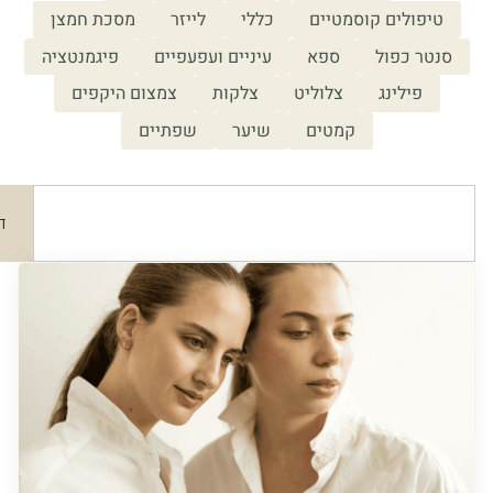
פולים קוסמטיים
כללי
לייזר
מסכת חמצן
ר כפול
ספא
עיניים ועפעפיים
פיגמנטציה
פילינג
צלוליט
צלקות
צמצום היקפים
קמטים
שיער
שפתיים
חיפוש