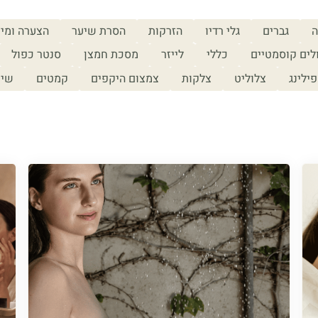
ה
גברים
גלי רדיו
הזרקות
הסרת שיער
הצערה ומיצ
לים קוסמטיים
כללי
לייזר
מסכת חמצן
סנטר כפול
פילינג
צלוליט
צלקות
צמצום היקפים
קמטים
שיע