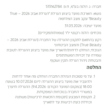
חברה: ג. הלגה בע״מ, ח.פ. 513162784
נושא: הארכת מועד ביצוע הגרלת ״הגרלת אביב 2026 – True
Beauty״ עקב מצב המלחמה
מועד ישיבה: 31.03.2026
נוכחים: הלגה רקנטי יו״ר (שמות/תפקידים)
רקע בהתאם לתקנון ההגרלה של החברה (הגרלת אביב 2026 –
True Beauty) והמצב הביטחוני
הנוכחי, הוחלט לדחות/להאריך את מועד ביצוע ההגרלה לטובת
שמירה על זכויות המשתתפים
והבטחת ניהול הגרלה תקין ושקוף.
החלטה
על פי סמכות הנהלת החברה הוחלט פה אחד לדחות
ולהעביר את מועד ביצוע ההגרלה ליום 10.07.2026 בשעה
18:00 (במקום המועד הקודם: 9.4.2026). ההגרלה תיערך
במשרדי החברה בנוכחות המפקח/ת.
תקופת המבצע (תקופת הזכאות לרכישות) משתנה
וכוללת כעת רכישות עד לתאריך