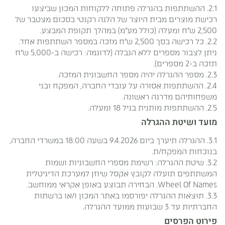
2.1. ההשתתפות בהגרלה פתוחה ללקוחות המכון שביצעו
רכישת מוצרים מבית היוצר של הלגה רקנטי בסכום מצטבר של
2,500 ש"ח ומעלה (כולל מע"מ) במהלך תקופת המבצע.
2.2. כל רכישה בסך 2,500 ש"ח מזכה במספר השתתפות אחד.
ניתן לצבור מספרים ללא הגבלה (לדוגמה: רכישה ב-5,000 ש"ח
תזכה ב-2 מספרים).
2.3. מספר ההגרלה יהיה מספר החשבונית המזכה.
2.4. ההשתתפות אסורה על עובדי החברה, המפקח ובני
משפחותיהם מדרגה ראשונה.
2.5. ההשתתפות מותנית בגיל 18 ומעלה.
מועד ושיטת ההגרלה
3.1. ההגרלה תיערך ביום 9.4.2026 בשעה 18:00 במשרדי החברה,
בנוכחות המפקח/ת.
3.2. שיטת ההגרלה: רשימת מספרי החשבוניות ושמות
המשתתפים תועלה לקובץ אקסל שיוזן למערכת הדיגיטלית
Wheel Of Names. הבחירה תבוצע באופן אקראי ממוחשב.
3.3. תוצאות ההגרלה יפורסמו באתר המכון ו/או ברשתות
החברתיות עד 3 שבועות ממועד ההגרלה.
פירוט הפרסים