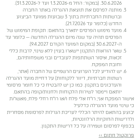
30.6.2026. (במקור: החל מ-1.3.2026 ועד ל-31.3.2026).
מותנה לפרסם את תוצאת ההגרלה באתר החברה
וברשתות החברתיות בתוך 3 שבועות ממועד הביצוע
החדש (כלומר עד 21.7.2026).
מועד מימוש הפרסים יתארך בהתאם: תקופת המימוש של
הפרסים תהיה עד שנה מיום ההגרלה החדשה — כלומר עד
ה-30.6.2027 (במקום המועד הקודם 9.4.2027).
שאר הוראות התקנון יישארו בעוין ללא שינוי, לרבות כללי
זכאות, איסור השתתפות לעובדים ובני משפחותיהם,
וחובת המפקח.
יש להודיע לכל הערוצים הרשמיים של החברה (אתר,
רשתות חברתיות, דיוור ללקוחות) על דחיית מועד ההגרלה
והעדכונים בתקנון. כמו כן יש להבטיח כי כל חומר פרסומי
יותאם ויימסר לשירות הלקוחות ולחנות/קופה בהתאם.
אישור המפקח אני, רו״ח אלי פלח ו/או רו״ח רחלי פלח, מאשר/ת
כי שינוי מועד ההגרלה כדלעיל
יבוצע בהתאם להיתר הכללי לעריכת הגרלות לפרסומת מסחרית
ולדרישות החוקיות הרלוונטיות,
בכפוף לפרסום ושמירה על כל דרישות התקנון.
פרוקטול חתום >>