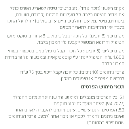
מקום ראשון (זוכה אחד): זוג כרטיסי טיסה לפאריז. הפרס כולל
את מחיר הטיסה בלבד. כל העלויות הנלוות (כבודה, הושבה,
ביטוחים, מיסי נמל אם יחולו, שינויים או ביטולים) יחולו על הזוכה
בלבד. אין התחייבות לתאריך מסוים.
מקום שני (3 זוכים): כל זוכה יקבל טיפול ב-3 אזורי בוטוקס. מועד
הטיפול והרופא המטפל ייקבעו ע"י המכון בלבד.
מקום שלישי (5 זוכים): כל זוכה יקבל טיפול פנים במכשור בשווי
1,800 ש"ח. הטיפול יינתן ע"י קוסמטיקאית ובמכשור על פי בחירת
המכון בלבד.
פרסי ניחומים (10 זוכים): כל זוכה יקבל זיכוי בסך 75 ש"ח
לרכישת מוצרים או טיפולים במכון.
תנאי מימוש הפרסים
5.1. כל הפרסים מוגבלים למימוש עד שנה אחת מיום ההגרלה
(9.4.2027). לאחר מועד זה יפוג תוקפם.
5.2. הפרסים הינם אישיים, אינם ניתנים להעברה לאדם אחר
ואינם ניתנים להמרה לכסף או זיכוי אחר (למעט פרסי הניחומים
שהם זיכוי במהותם).