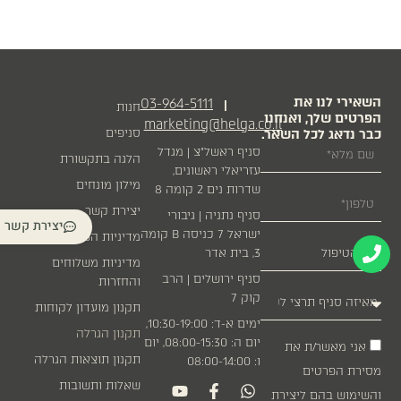
השאירי לנו את
03-964-5111
|
חנות
הפרטים שלך, ואנחנו
marketing@helga.co.il
כבר נדאג לכל השאר.
סניפים
סניף ראשל״צ | מגדל
הלגה בתקשורת
עזריאלי ראשונים,
מילון מונחים
שדרות נים 2 קומה 8
יצירת קשר
סניף נתניה | גיבורי
יצירת קשר
ישראל 7 כניסה B קומה
מדיניות הפרטיות
3, בית אדר
מדיניות משלוחים
סניף ירושלים | הרב
והחזרות
קוק 7
תקנון מועדון לקוחות
ימים א-ד: 10:30-19:00,
תקנון הגרלה
יום ה: 08:00-15:30, יום
אני מאשר/ת את
תקנון תוצאות הגרלה
ו: 08:00-14:00
מסירת הפרטים
שאלות ותשובות
והשימוש בהם ליצירת