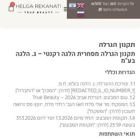
סל הקניות:
₪0
| עוד
₪500
0
והמשלוח חינם! 🎁
תקנון הגרלה
תקנון הגרלה מסחרית הלגה רקנטי – ג. הלגה
בע"מ
הגדרות וכללי
1.1. עורכת ההגרלה: ג. הלגה בע"מ, ח.פ.
[REDACTED_IL_ID_NUMBER_1] (להלן: "המכון" או "החברה").
1.2. שם המבצע: הגרלת אביב 2026 – True Beauty
1.3. המפקח: מר אלי פלח ו/או הגב' רחלי פלח, יועץ מס ורואה
חשבון (להלן: "המפקח").
1.4. תקופת המבצע: החל מיום 1.3.2026 ועד ליום 31.3.2026
בשעה 23:59 (להלן: "תקופת המבצע").
תנאי השתתפות