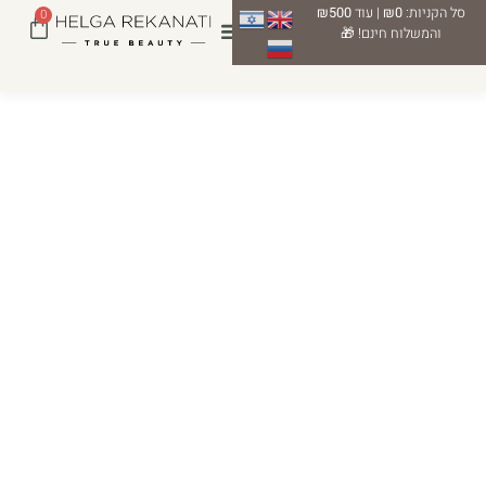
סל הקניות:
₪0
| עוד
₪500
0
והמשלוח חינם! 🎁
עיצוב שפתיים