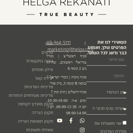
השאירי לנו את
03-964-5111
|
חנות
הפרטים שלך, ואנחנו
marketing@helga.co.il
כבר נדאג לכל השאר.
סניפים
סניף ראשל״צ | מגדל
הלגה בתקשורת
עזריאלי ראשונים, שדרות
נים 2 קומה 8
מילון מונחים
סניף נתניה | גיבורי ישראל 7
יצירת קשר
כניסה B קומה 3, בית אדר
מדיניות הפרטיות
סניף ירושלים | הרב קוק 7
מדיניות משלוחים והחזרות
ימים א-ד: 10:30-19:00,
תקנון מועדון לקוחות
יום ה: 08:00-15:30, יום ו:
תקנון הגרלה
08:00-14:00
תקנון תוצאות הגרלה
אני מאשר/ת את
שאלות ותשובות
מסירת הפרטים