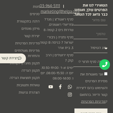
השאירי לנו את
03-964-5111
|
חנות
הפרטים שלך, ואנחנו
marketing@helga.co.il
כבר נדאג לכל השאר.
סניפים
סניף ראשל״צ | מגדל
הלגה בתקשורת
עזריאלי ראשונים,
מילון מונחים
שדרות נים 2 קומה 8
יצירת קשר
סניף נתניה | גיבורי
ישראל 7 כניסה B קומה
מדיניות הפרטיות
3, בית אדר
מדיניות משלוחים
סניף ירושלים | הרב
והחזרות
יצירת קשר
קוק 7
תקנון מועדון לקוחות
ימים א-ד: 10:30-19:00,
תקנון הגרלה
יום ה: 08:00-15:30, יום
אני מאשר/ת את
תקנון תוצאות הגרלה
ו: 08:00-14:00
מסירת הפרטים
שאלות ותשובות
והשימוש בהם ליצירת
הצהרת נגישות
קשר ודיוור, בהתאם
ל
מדיניות הפרטיות
.