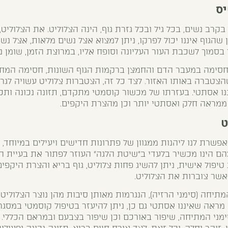
יס
רב נשים, בכל גיל ובכל גזרת גוף, הינה הצלוליט. את הצלוליט
 שהגוף איננו יכול לפרקו, ניתן למצוא אצל נשים מלאות, אצל נשי
בסמוך לשכבת העור העליונה וסופח אליו, במרוצת הזמן, שומן נו
 חסימה במעבר הדם והחמצן ברקמות הגוף השונות, חסימה המחל
הצטברה באותו האזור. לצד כל זה, הצטברות צלוליט עשויה לגר
נו אסתטי. בעזרתו של מכשור קוסמטי מתקדם, תזונה נכונה ותכש
 ממראה חלק ואסתטי יותר וכן מהצרת היקפים.
ט
שרת לנו ליהנות ממגוון של פתרונות חדישים ויעילים במיוחד, 
ם הינו מכשיר בלעדי ב"שיטת הלגה" העוזר לפתור את בעיית ה
יפול אישית, ניתן להשיג פחות צלוליט, גוף בריא והצרת היקפי
אשר צוברות את הצלוליט.
תיחה (סימני הרזיה), הנגרמות מאותן סיבות מהן נוצר הצלוליט
 מראה שאיננו אסתטי גם כן, ניתן להיעזר בטיפול קוסמטי במס
מני המתיחה, שיפור באורכם וכן שיפור בצבעם ובמראם הכללי. שי