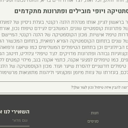
זוהר וחלק, וכל זאת, לצד אורח חיים בריא, תזונה נכונה ופעילות
תטיקה ויופי מובילים ופתרונות מתקדמים
בראשון לציון, אותו מנהלת הלגה רקנטי, בעלת ניסיון של למע
ל פתרונות קוסמטיים שונים, המשלבים לצידם טיפוח נכון, אורח 
רות טיפול אישיות. מכון הקוסמטיקה של הלגה רקנטי, המיישם 
ל שנים בתחום הקוסמטיקה הפרא רפואית, בתחום המכשור הקו
הביולוגיים וכן בתחום הטיפולים המשלימים כמו שיאצו ורפואה
צועיות גבוהה ופתרונות מדויקים. לצד טיפולי צלוליט, חיטוב הג
ים, כמו טיפולים לפצעי אקנה, כתמי אקנה בגב, מילוי קמטים ללא
, טיפולים חדשניים להסרת שיער ועוד. מכון הקוסמטיקה של הלג
כם, בעזרתו של צוות מיומן ומקצועי וליהנות מתוצאות מרשימות 
וצה להבין איזה טיפול נכון לעור שלך?
השאירי לנו א
חנות
סניפים