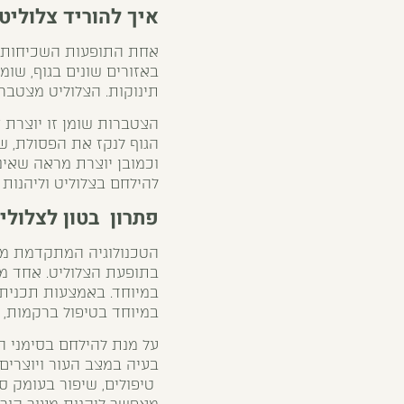
איך להוריד צלוליט
אחת התופעות השכיחות בק
באזורים שונים בגוף, שומן
תינוקות. הצלוליט מצטבר 
הצטברות שומן זו יוצרת
הגוף לנקז את הפסולת, ש
וכמובן יוצרת מראה שאינ
להילחם בצלוליט וליהנות
פתרון בטון לצלולי
הטכנולוגיה המתקדמת מאפ
בתופעת הצלוליט. אחד מה
במיוחד. באמצעות תכנית ט
במיוחד בטיפול ברקמות, 
על מנת להילחם בסימני המ
בעיה במצב העור ויוצרים
טיפולים, שיפור בעומק סי