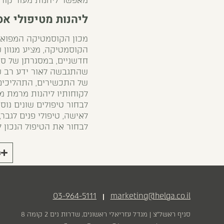
מאפשר ליהנות מעור קורן, 
ליהנות מטיפולי אס
מכון הקוסמטיקה המפואר 
הקוסמטיקה, מציע מגוון ש
חדשניים, במסגרתן של סד
שהתגבשה לאור ידע רב ש
של התכשירים, התהליכים 
לקוחותיו ליהנות מרמת מק
לבחור טיפולים שונים נוספ
לאישה, טיפולי פנים לגבר
לבחור את הטיפול הנכון ל
ר
03-964-5111
marketing@helga.co.il
|
סניף ראשל״צ | מגדל עזריאלי ראשונים, שדרות נים 2 קומה 8