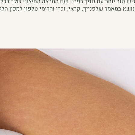
יש טוב יותר עם גופך בפרט ועם המראה החיצוני שלך בכלל
ושא במאמר שלפנייך. קראי, זכרי והרימי טלפון למכון הלג