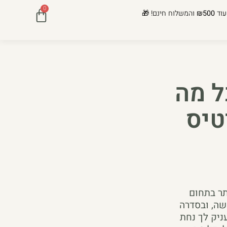
0
עוד
₪500
והמשלוח חינם! 🎁
ל מה
טיס
תר בתחום
שה, ובסדרה
ניק לך נחת