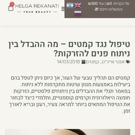
סל הקניות:
₪0
| עוד
₪500
0
והמשלוח חינם! 🎁
טיפול נגד קמטים – מה ההבדל בין
ניתוח פנים להזרקות?
אנטי אייג'ינג
,
קמטים
14/03/2018
קמטים הם תהליך טבעי של העור, אך כיום ניתן לטפל בהם
ביעילות באמצעות מגוון שיטות מתקדמות ללא ניתוח.
במאמר תגלי את ההבדלים בין ניתוחים פלסטיים, הזרקות
חומצה היאלורונית וקרמים קוסמטיים, ותלמדי כיצד לבחור
את הטיפול המתאים ביותר למראה צעיר, רענן ובריא לאורך
זמן.