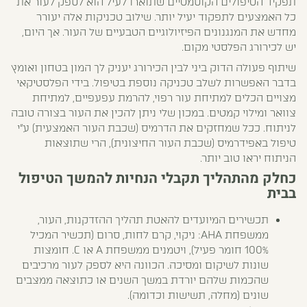
תפקיד הטיפולים הקוסמטיים שתוארו לעיל הוא לספק לעור את
כל האמצעים לתפקוד יעיל יותר. שילוב טכניקות אלה יעורר
מחדש את המנגנונים הפיזיולוגיים הטבעיים של העור. אך היום,
יש לכירורג הפלסטי מקום.
שיתוף פעולה הדוק ביני לבין הכירורג יעניק לך המון בטחון ואומץ
בדבר האפשרות לשלב טכניקה נוספת בטיפול. בידי הפלסטיקאי
מצויים הכלים למתיחת עור רפוי, להרמת עפעפיים, למתיחת
צוואר ומילוי קמטים. במכון שלי ניתן להכין את העור בצורה טובה
לניתוח. ככל שמחזקים את הדרמיס (שכבת העור האמצעית) ע"י
טיפול באפידרמיס (שכבת העור החיצונית), הרי שתוצאות
הניתוח יראו טוב יותר.
כחלק מהתהליך תקבלי הנחיות להמשך הטיפול
בבית
תכשירים המיועדים להאטת תהליך ההזדקנות, העור,
ממשפחת AHA: ניקוי, קרם לחות, סרום (תכשיר המכיל
100% חומר פעיל), ויטמנים ממשפחת A או C. חומצות
שונות לשיקום ומסיכה. הכוונה היא לספק לעור מרכיבים
שהכמות שלהם יורדת במשך השנים או כתוצאה ממצבים
שונים (מחלה, תשישות וכדומה).