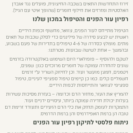
זירוז התחדשות התאים בשכבה החיצונית, פועלים נגד אובדן
האלסטיות ומזרזים את חילוף חומרים (שהופך איטי עם הגיל).
רפיון עור הפנים והטיפול במכון שלנו
הטיפול מתייחס לעור הפנים, צוואר, מחשוף וכפות הידיים.
ראשית יש לבצע סידרה של פילינגים כדי לסלק שכבות של תאים
מתים. מומלץ כסדרה של 4-6 טיפולים בתדירות של פעם בשבוע,
ובהמשך – אחת לשישה שבועות. מטרתנו:
לשקם ולהוסיף – פופולארי היום השימוש באלקטרודה בזרמים
שונים להחדרה עמוקה של חומרים מרוכזים כגון: שמנים,
ויטמנים, חמצן מועשר ועוד. וכן לחיזוק השריר ע"י זרמים
חשמליים קלים. כמו כן קיימים טיפול ספציפי לעיניים, טיפול
ספציפי לצוואר והתייחסות לכפות הידיים.
להמריץ את העור, מחזור הדם וכדומה – בעזרת מסיכות עשירות
בעלות יכולת חדירה עמוקה ביותר, עיסויים ידניים ועוד.
התמקדות לעומק תחזק את כלי הדם הזעירים ותעודד זרימת דם
טובה הן ברמת האפידרמיס והן ברמת הדרמיס.
ניתוח פלסטי לתיקון רפיון עור הפנים