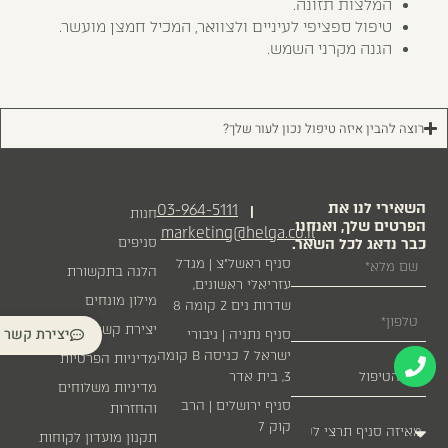
המלצות תזונה.
טיפול ספציפי לעיניים ולצוואר, המכיל חמצן מועשר.
הגנה מקרני השמש.
רוצה להבין איזה טיפול נכון לעור שלך?
השאירי לנו את
03-964-5111
|
חנות
הפרטים שלך, ואנחנו
marketing@helga.co.il
כבר נדאג לכל השאר.
סניפים
סניף ראשל״צ | מגדל
הלגה בתקשורת
עזריאלי ראשונים,
מילון מונחים
שדרות נים 2 קומה 8
יצירת קשר
יצירת קשר
סניף נתניה | גיבורי
ישראל 7 כניסה B קומה
מדיניות הפרטיות
3, בית אדר
מדיניות משלוחים
סניף ירושלים | הרב
והחזרות
קוק 7
תקנון מועדון לקוחות