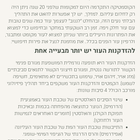
הקוסמטיקה התקדמה היום למקומות שלפני 20 שנה ניתן היה
רק לחלום עליהם. למזלך, יש לך אפשרות להאט את התהליך
הבלתי נעים הזה, ובהחלט "לגנוב" לעצמך עוד כמה שנים טובות
עם עור חלק ויפה. זמן רב השקעתי במחקר ובחיפוש כדי למצוא
את הפתרונות היעילים ביותר שניתן למצוא לעור מקומט ומתבגר,
ולרפיון עור הפנים בכלל.. את מוזמנת לנצל את פירות חיפושיי.
להזדקנות העור יש יותר מבעייה אחת
הזדקנות העור היא תופעה נורמלית המושפעת מגורם פנימי
הקשור לתורשה גנטית, ומגורם חיצוני הקשור לתנאים סביבתיים
(מזג אויר, זיהום אויר, שימוש בתכשירים לא מתאימים, חשיפה
לשמש). הקמטים והזדקנות העור משקפים ביחד תהליך פיזיולוגי
מורכב הכולל 4 סיבות שונות:
שינוי הסיבים האלסטיים של שכבת העור באמצעית
(הדרמיס), הנוצר כתוצאה מהפחתה בכמות ובאיכות
תפוקת הקולגן והאלסטין (חומרים האחראים לגמישות
העור ולחוזקו).
התייבשות שכבת העור המת של שכבת העור העליונה
(אפידרמיס) והרס הדרגתי של הציפוי המימי-שומני.