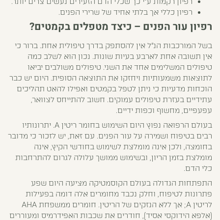
רפיון רקמות ע"י כך שכלי הדם הזעירים נעשים צרים יותר.
רפיון כללי אך בלתי אחיד של שרירי הפנים.
רפיון עור הפנים – כיצד מטפלים בקמטים?
בשל המורכבות הנ"ל אין להסתפק בדרך טיפולית אחת. ברור כי
אין תשובה אחת לארבע בעיות שונות. נכון הוא לשלב כמה
טיפולים המשלימים אחד את השני. טיפולים משולבים יביאו
לתוצאות משמעותיות ויחזקו את התוצאה הסופית. היום יש כבר
הוכחות מדעיות כי ניתן לטפל בקמטים ואפילו להאט תהליכים
עתידיים בעזרת טיפולים עמוקים. חשוב להתייחס לצוואר,
עפעפיים, מחשוף וכפות ידיים.
בעולם הרפואה נפוץ היום השימוש בחומר ריטין A. יתרונותיו
רבים בטיפוח ושמירה על עור הפנים. עם זאת, יש לזכור כי מדובר
בחומצה, ולכן אינה מומלצת לשימוש בחודשי הקיץ, אינה
מומלצת בזמן הריון, ובשימוש ממושך עלולה לגרום להתרחבות
כלי הדם.
התפתחות הגדולה בעולם הקוסמטיקה מציעה היום שפע
פתרונות לטיפוח, וחלק נכבד מחומרים אלה דומה בפעילות
לריטין A; אך ללא הנזקים של הריטין. חומרים ממשפחת AHA
(אלפא הידוקסי אסיד), חודרים את שכבות האפידרמיס ומעוררים