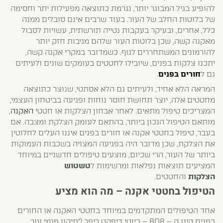
להופיע בגיל המבוגר יותר, נגרמת כתוצאה מפעילות יתר וחסימה
של בלוטות החלב של העור. בעוד שרבים אינם סובלים ממנה
כלל, אחרים, ובעיקר בעקבות נטייה תורשתית, עשויות לסבול
מאקנה קשה, שכן בלוטות העור שלהם מגיבות חזק יותר
להורמונים המשתחררים לגוף. כשמדובר במקרי אקנה קשה,
יתכנו צלקות בפנים, שיובילו לחטטים בעומקים שונים ולעיתים
גם ל
חורים בפנים
.
המראה הלא אחיד, ולעיתים גם הלא אסתטי, שנוצר כתוצאה
מחטטים אלה, יוצר תחושת חוסר נוחות ופגיעה בביטחון העצמי,
המצריכים טיפול מתאים. לאחר אבחון הצלקות או חטטי
האקנה
,
מותאם הטיפול הנכון ביותר, בהתאם לעומק הצלקת ומצבה. אם
בעבר, טיפול בחטטי אקנה או חורים בפנים איננו העלים לחלוטין
את הצלקת, שכן מדובר היה בפגיעה המצויה בשכבות העמוקות
ביותר של העור, הרי שכיום, מוצעים טיפולים חדשניים במיוחד
המציעים תוצאות נפלאות ומרשימות ל
טשטוש
הצלקות
והחטטים.
הטיפול בחטטי אקנה – מה הוא מציע
אחד הטיפולים המתקדמים במיוחד בחטטי האקנה או החורים
בפנים הינו ה – BDR – ביוטי דיפקט ריפר ("תיקון פגמי עור