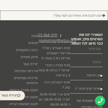
רוצה להבין איזה טיפול נכון לעור שלך?
השאירי לנו את
03-964-5111
|
חנות
הפרטים שלך, ואנחנו
marketing@helga.co.il
כבר נדאג לכל השאר.
סניפים
סניף ראשל״צ | מגדל
הלגה בתקשורת
עזריאלי ראשונים,
מילון מונחים
שדרות נים 2 קומה 8
יצירת קשר
סניף נתניה | גיבורי
ישראל 7 כניסה B קומה
מדיניות הפרטיות
3, בית אדר
מדיניות משלוחים
סניף ירושלים | הרב
והחזרות
קוק 7
תקנון מועדון לקוחות
ימים א-ד: 10:30-19:00,
יצירת קשר
תקנון הגרלה
יום ה: 08:00-15:30, יום
אני מאשר/ת את
תקנון תוצאות הגרלה
ו: 08:00-14:00
מסירת הפרטים