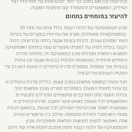
ובזרועות ובין אם במצב קל יותר, ישנם מגוון של פתרונות לצד
הפילינג, המאפשרים להתמודד עם תופעות האקנה.
להיעזר במומחים בתחום
מכון הקוסמטיקה של הלגה רקנטי, כולל צוות של מעל 30
קוסמטיקאיות ומטפלות, מציע את שירותיו במקרים של בעיות
העור מסוגים שונים, לרבות בעיות אקנה בחזה ובזרועות. הלגה
רקנטי, בעלת ניסיון של למעלה מעשרים שנה בתחום האסתטיקה
הפארא-רפואית ומנהלת מכון קוסמטיקה זה, פיתחה סדרת
טיפולים מיוחדת, המתאימה לטיפול בבעיות אקנה וכן טיפול
בבעיות עור נוספות. במסגרת סדרת טיפולים זו מושם דגש רב על
היבטיה השונים של הבעיה.
לצד טיפול קוסמטי מתאים במכון עצמו, כוללת סדרת טיפולים זו
גם שינוי תזונתי המשלב במסגרתו תפריט מגוון ומתאים יותר,
נטילת תוספי מזון המורכבים מויטמינים ומינרלים ותכשירים
המותאמים לכל מטופל באופן אישי למצבו. סדרת טיפולים זו
מאפשרת לאתר את הטיפול המדויק לכל מטופל, בהתאם לבעיה
ממנה הוא סובל ולמידת עוצמתה. שילוב בין פרמטרים שונים
אלה, מאפשר להשיג תוצאות נפלאות וממוקדות. מכון
הקוסמטיקה של הלגה רקנטי מזמין אתכם לפנות אליו עוד היום