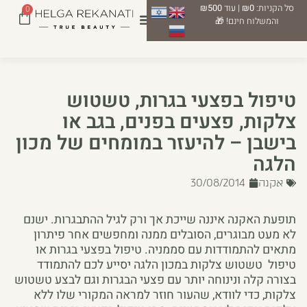
סל הקניות:
₪0
| עוד
₪500
0
והמשלוח חינם! 🎁
טיפול בפצעי בגרות, טשטוש
צלקות, פצעים בפנים, בגב או
בישבן – להיעזר במומחים של מכון
הלגה
אקנה
30/08/2014
תופעת האקנה איננה שייכת אך ורק לגיל ההתבגרות. ישנם
לא מעט מבוגרים, הסובלים ממנה ומחפשים אחר פיתרון
מתאים להתמודדות עם סממניה. טיפול בפצעי בגרות או
טיפול טשטוש צלקות במכון הלגה יסייע לכם להתמודד
בצורה קלה ונינוחה יותר עם פצעי הבגרות וגם לבצע טשטוש
צלקות, כדי לוודא, שהעור חוזר למראה המקורי שלו ללא