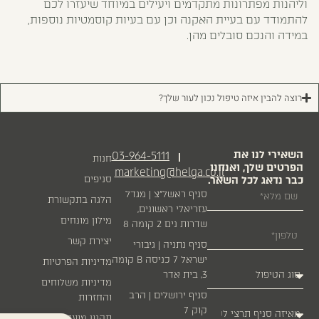
וליהנות מפתרונות מתקדמים ויעילים במיוחד שיעזרו לכם
להתמודד עם בעיית האקנה וכן עם בעיות קוסמטיות נוספות,
במידה והנכם סובלים מהן.
רוצה להבין איזה טיפול נכון לעור שלך?
השאירי לנו את
03-964-5111
|
חנות
הפרטים שלך, ואנחנו
marketing@helga.co.il
כבר נדאג לכל השאר.
סניפים
סניף ראשל״צ | מגדל
הלגה בתקשורת
עזריאלי ראשונים,
מילון מונחים
שדרות נים 2 קומה 8
יצירת קשר
סניף נתניה | גיבורי
ישראל 7 כניסה B קומה
מדיניות הפרטיות
3, בית אדר
מדיניות משלוחים
סניף ירושלים | הרב
והחזרות
קוק 7
תקנון מועדון לקוחות