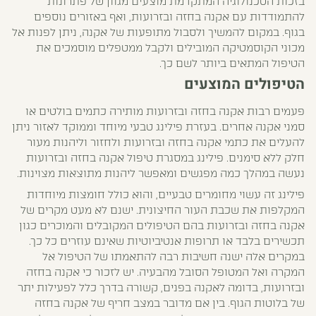
בזכות הטכנולוגיה המתקדמת מוצעים מגוון של פתרונות
להתמודדות עם אקנה בחזה ובזרועות, ואף באזורים נוספים
בגוף. במקום להמשיך ולסבול מתופעות של אקנה, ניתן לפנות אל
מכוני הקוסמטיקה המובילים ולקבל ממטפלים מוסמכים את
הטיפול המתאים ביותר לשם כך.
הטיפולים המוצעים
פעמים רבות אקנה בחזה ובזרועות מותירה כתמים בולטים או
סמני אקנה אחרים. בעזרת פילינג טבעי מיוחד וממוקד לאזור ניתן
להעלים את כתמי אקנה בחזה ובזרועות ולחזור וליהנות מעור
חלק ללא סימנים. פילינג במסגרת טיפול אקנה בחזה ובזרועות
נעשה במהלך כמה מפגשים ומאפשר ליהנות מתוצאות מצוינות.
פילינג זה עשוי מחומרים טבעיים, והוא כולל חומצות מיוחדות
המקלפות את שכבת העור החיצונית. ישנם לא מעט מקרים של
אקנה בחזה ובזרועות בהם הטיפולים המקובלים והמוכרים כגון
תכשירים בלבד או תרופות אנטיביוטיות שאינם עוזרים כל כך.
במקרים אלה ישנה חשיבות רבה להתאמתו של הטיפול אל
המקרה ואל המטופל הסובל מהבעיה. יש לזכור כי אקנה בחזה
ובזרועות, בדומה לאקנה בפנים, קשורה בדרך כלל לפעילות יתר
של בלוטות הגוף. בין אם מדובר במצב חריף של אקנה בחזה