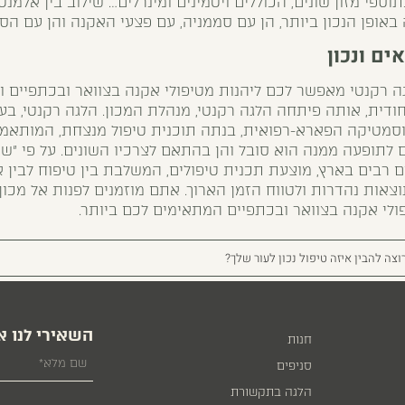
ספי מזון שונים, הכוללים ויטמינים ומינרלים… שילוב בין אלמ
אופן הנכון ביותר, הן עם סממניה, עם פצעי האקנה והן עם הסי
ים ונכון
 רקנטי מאפשר לכם ליהנות מטיפולי אקנה בצוואר ובכתפיים וכן
דית, אותה פיתחה הלגה רקנטי, מנהלת המכון. הלגה רקנטי, בעל
מטיקה הפארא-רפואית, בנתה תוכנית טיפול מנצחת, המותאמת
 לתופעה ממנה הוא סובל והן בהתאם לצרכיו השונים. על פי "שי
רבים בארץ, מוצעת תכנית טיפולים, המשלבת בין טיפוח לבין או
תוצאות נהדרות ולטווח הזמן הארוך. אתם מוזמנים לפנות אל מכ
פולי אקנה בצוואר ובכתפיים המתאימים לכם ביותר.
וצה להבין איזה טיפול נכון לעור שלך?
השאירי לנו א
חנות
סניפים
הלגה בתקשורת