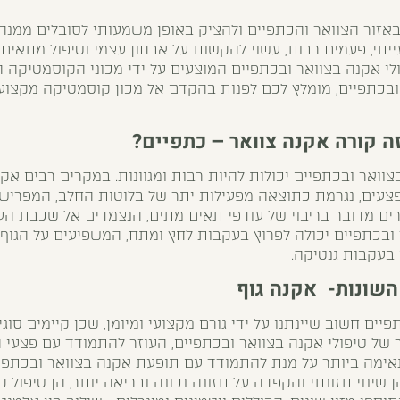
באזור הצוואר והכתפיים ולהציק באופן משמעותי לסובלים ממנה
יתי, פעמים רבות, עשוי להקשות על אבחון עצמי וטיפול מתאים 
ולי אקנה בצוואר ובכתפיים המוצעים על ידי מכוני הקוסמטיקה 
בכתפיים, מומלץ לכם לפנות בהקדם אל מכון קוסמטיקה מקצועי,
ה קורה אקנה צוואר – כתפיים?
ואר ובכתפיים יכולות להיות רבות ומגוונות. במקרים רבים אקנ
פצעים, נגרמת כתוצאה מפעילות יתר של בלוטות החלב, המפרישו
רים מדובר בריבוי של עודפי תאים מתים, הנצמדים אל שכבת הע
 ובכתפיים יכולה לפרוץ בעקבות לחץ ומתח, המשפיעים על הגוף,
 בעקבות גנטיקה.
השונות- אקנה גוף
יים חשוב שיינתנו על ידי גורם מקצועי ומיומן, שכן קיימים סוג
ר של טיפולי אקנה בצוואר ובכתפיים, העוזר להתמודד עם פצעי
אימה ביותר על מנת להתמודד עם תופעת אקנה בצוואר ובכתפי
 שינוי תזונתי והקפדה על תזונה נכונה ובריאה יותר, הן טיפול ק