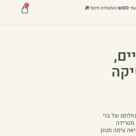
0
עוד
₪500
והמשלוח חינם! 🎁
ים,
יקה
נחלתם של בני
 מטרידה
אה עימה מגוון