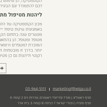
הקוסמטיקה, הן שימוש בתו
לכם להתמודד עם הבעיה ב
ליהנות מטיפול מתא
מכון הקוסמטיקה של הלגה
באמצעות שיטת טיפול ייחו
מעשרים שנה בתחום הקוס
מטופל ומטופל, הן בהתאם
המוכרת למטפלים ורופאים 
יותר. בדרך זו מובטחות 
רקנטי וליהנות גם כן מטי
ר
03-964-5111
marketing@helga.co.il
|
סניף ראשל״צ | מגדל עזריאלי ראשונים, שדרות נים 2 קומה 8
סניף נתניה | גיבורי ישראל 7 כניסה B קומה 3, בית אדר