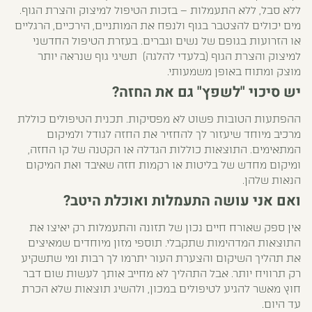
ללא סבל, ללא התעמלות – בזכות הטיפול למיצוק והצרת הגוף.
מים יכולים להצטבר בגוף ולנפח את המותניים, הירכיים, הרגליים
או הזרועות בגופם של נשים וגברים. בעזרת הטיפול החדשני
למיצוק והצרת הגוף (בלעדי להלגה) תשיגי גוף שנראה יותר
מוצק ומתוח באופן משמעותי.
יש סיכוי "לשפץ" גם את החזה?
ההפתעות הטובות פשוט לא מפסיקות. תכנית הטיפולים כוללת
מרכיב מיוחד שיעזור לך להחזיר את החזה לגודל ולמיקום
המתאימים. התוצאות כוללות הגדלה או הקטנה של קו החזה,
ומיקום מחדש של בליטות או רקמות חזה שאיבד ואת המיקום
הנאות שלהן.
ואם אני עושה התעמלות ואוכלת היטב?
אין ספק שאורח חיים נכון של תזונה והתעמלות רק יאיצו את
התוצאות המדהימות שתקבלי. תוספי מזון מיוחדים שמאיצים
את תהליך השיקום והצערת העור יתרמו לך רבות ומי שתשקיע
רק תרוויח יותר. אבל התהליך לא מחייב אותך לעשות שום דבר
חוץ מאשר להגיע לטיפולים במכון, ולהשיג תוצאות שלא הכרת
עד היום.