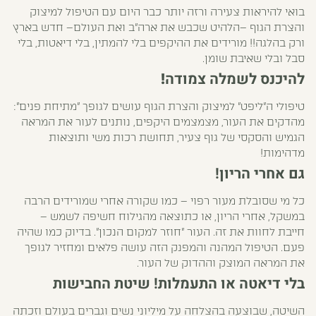
בואי להיראות צעירה ורזה יותר כבר היום עם הטיפול למיצוק
והצרת הגוף –הלהיט שכבש את ארה"ב ואת העולם– חדש בארץ
ורק בהלגה!! מורידים את ההיקפים בלי להמתין, בלי דיאטות, בלי
סבל ובלי שאיבת שומן.
להיכנס לשמלה צמודה
!
טיפולי ה"ליפט" למיצוק והצרת הגוף עושים לגופך "מתיחת פנים":
מהדקים את העור, מצמצמים היקפים, נותנים לעור את המראה
הגמיש והסקסי של גוף צעיר, תחושת רכות משי ותוצאות
מדהימות!
גם אחרי הריון!
כל מי שסובלת מעור רפוי – כמו שקורה אחרי שמורידים הרבה
במשקל, אחרי הריון, או כתוצאה מהגילוח חשיפה לשמש –
חייבת לחוות את זה. העור "חוזר למקום הנכון". בדיוק כמו שהיה
פעם. הטיפול המהנה והמפנק הזה עושה פלאים ומחזיר לגופך
את המראה המוצק וההדוק של העור.
בלי דיאטה או התעמלות! שיטת החבישות
השיטה, שבוצעה בהצלחה על מיליוני נשים וגברים בעולם וזכתה