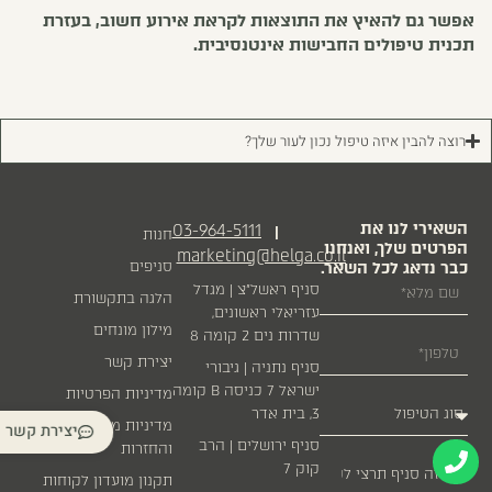
אפשר גם להאיץ את התוצאות לקראת אירוע חשוב, בעזרת
תכנית טיפולים החבישות אינטנסיבית.
רוצה להבין איזה טיפול נכון לעור שלך?
השאירי לנו את
03-964-5111
|
חנות
הפרטים שלך, ואנחנו
marketing@helga.co.il
כבר נדאג לכל השאר.
סניפים
סניף ראשל״צ | מגדל
הלגה בתקשורת
עזריאלי ראשונים,
מילון מונחים
שדרות נים 2 קומה 8
יצירת קשר
סניף נתניה | גיבורי
ישראל 7 כניסה B קומה
מדיניות הפרטיות
3, בית אדר
מדיניות משלוחים
יצירת קשר
סניף ירושלים | הרב
והחזרות
קוק 7
תקנון מועדון לקוחות