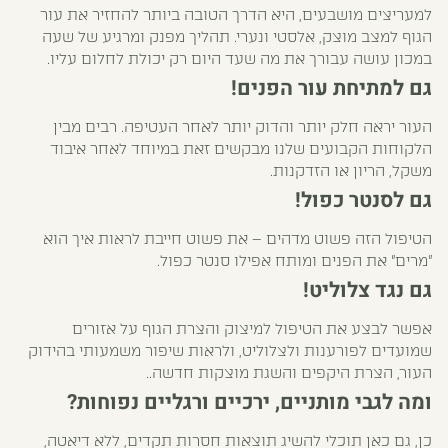
למעריצים מושבעים, היא הדרך הטובה ביותר להחזיר את עור
הגוף למצב מוצק, אלסטי ונערי. תהליך מפנק ומרגיע של שעה
במכון עושה עבורך את מה שעד היום רק יכולת לחלום עליו.
גם למתיחת עור הפנים!
העור יראה חלק יותר והדוק יותר לאחר העטיפה. רבים מבין
הלקוחות הקבועים שלנו מבקשים זאת במיוחד לאחר איבוד
משקל, הריון או הזדקנות.
גם לסנטר כפול!
הטיפול הזה פשוט מדהים – את פשוט חייבת לראות איך הוא
"מרים" את הפנים ומותח אפילו סנטר כפול.
גם נגד צלוליט!
אפשר לבצע את הטיפול למיצוק והצרת הגוף על אזורים
שמועדים לפורענות ולצלוליט, ולראות שיפור משמעותי בהידוק
העור, הצרת היקפים והשגת מוצקות חדשה..
ומה לגבי מותניים, ירכיים ורגליים נפוחות?
כן, גם כאן תוכלי להשיג תוצאות חסרות תקדים, ללא דיאטה,