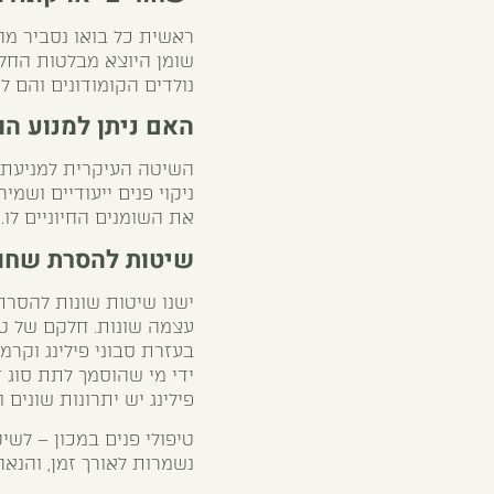
ראשית כל בואו נסביר מה
שומן היוצא מבלטות החלב
נולדים הקומודונים והם 
האם ניתן למנוע הו
השיטה העיקרית למניעת ש
ניקוי פנים ייעודיים ושמי
את השומנים החיוניים לו.
שיטות להסרת שחור
ישנו שיטות שונות להסרת 
עצמה שונות. חלקם של טיפ
בעזרת סבוני פילינג וקרמי
ידי מי שהוסמך לתת סוג ז
פילינג יש יתרונות שונים
טיפולי פנים במכון – לשי
נשמרות לאורך זמן, והנאה