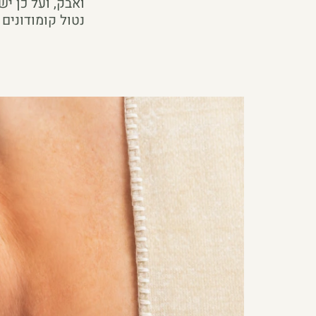
ואבק, ועל כן י
נטול קומודונים