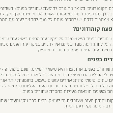
ם הקומודונים, כלומר מה גורם להופעת שחורים בפנים? השחור
 דרך נקבוביות העור. במגע עם האוויר השומן מתחמצן ומקבל 
לא ממהרים ללכת, יש להסיר אותם על מנת להחזיר לעור את המר
פעת קומודונים?
חורים בפנים היא שמירה על ניקיון עור הפנים באמצעות שימוש
רה על לחות העור. מצד שני גם אין להגזים בניקוי עור הפנים מכיוו
 רחיצת עור הפנים פעמיים ביום זה מספיק.
ים בפנים
שחורים בפנים, אחת מהן היא טיפולי הפילינג. ישנם טיפולי פילינ
ולי הפילינג הם טיפולים עדינים אשר כל אחד יכול לעשות בבית
ם שונים. טיפולי פילינג אחרים עושים שימוש בחומצות יותר אגרי
ה של טיפול. פילינג מסיר את שכבות העור העליונות ומסייע להת
 והם משיגים תוצאות מעולות בהסרת שחורים בפנים.
קום ותיקון העור, שעובדים גם לעומק. רבים כבר ניסו והעידו שת
 רבה מעור נקי ורענן תמיד.