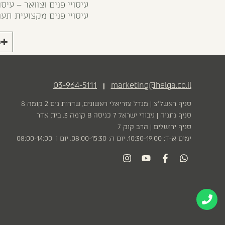
עיסויי פנים וצוואר – עי
עיסויי פנים מקצועית תעני
ר
03-964-5111
marketing@helga.co.il
|
סניף ראשל״צ | מגדל עזריאלי ראשונים, שדרות נים 2 קומה 8
סניף נתניה | גיבורי ישראל 7 כניסה B קומה 3, בית אדר
סניף ירושלים | הרב קוק 7
ימים א-ד: 10:30-19:00, יום ה: 08:00-15:30, יום ו: 08:00-14:00