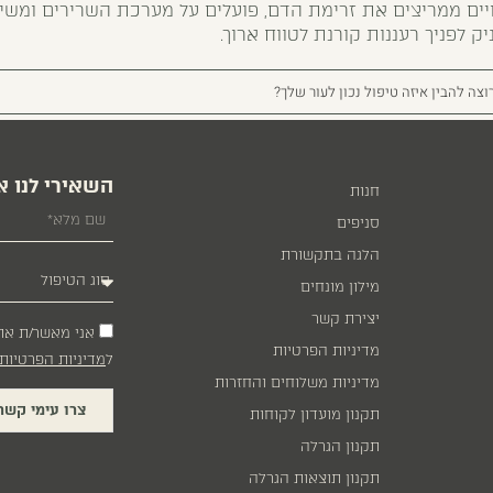
סויים ממריצים את זרימת הדם, פועלים על מערכת השרירים ומשיב
ק לפניך רעננות קורנת לטווח ארוך.
וצה להבין איזה טיפול נכון לעור שלך?
השאירי לנו א
חנות
סניפים
הלגה בתקשורת
מילון מונחים
יצירת קשר
אני מאשר/ת את
מדיניות הפרטיות
ל
מדיניות הפרטיות
מדיניות משלוחים והחזרות
צרו עימי קשר
תקנון מועדון לקוחות
תקנון הגרלה
תקנון תוצאות הגרלה