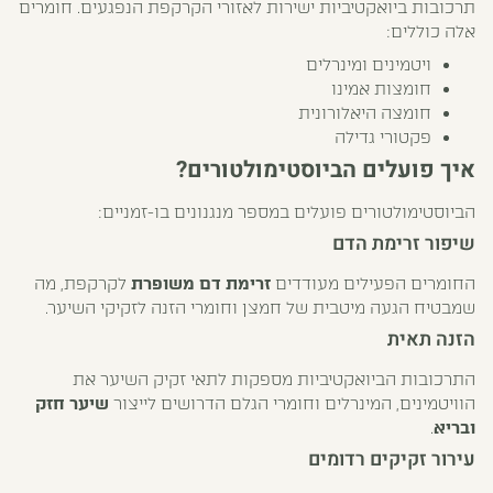
תרכובות ביואקטיביות ישירות לאזורי הקרקפת הנפגעים. חומרים
אלה כוללים:
ויטמינים ומינרלים
חומצות אמינו
חומצה היאלורונית
פקטורי גדילה
איך פועלים הביוסטימולטורים?
הביוסטימולטורים פועלים במספר מנגנונים בו-זמניים:
שיפור זרימת הדם
החומרים הפעילים מעודדים
זרימת דם משופרת
לקרקפת, מה
שמבטיח הגעה מיטבית של חמצן וחומרי הזנה לזקיקי השיער.
הזנה תאית
התרכובות הביואקטיביות מספקות לתאי זקיק השיער את
הוויטמינים, המינרלים וחומרי הגלם הדרושים לייצור
שיער חזק
ובריא
.
עירור זקיקים רדומים