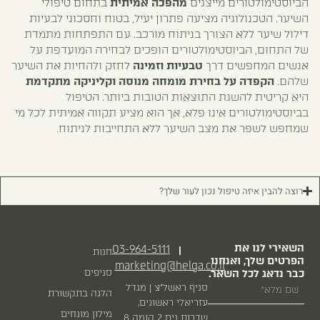
הביוסטימולטורים מייצגים
מהפכה אמיתית
בתחום טיפולי
השיער. הטכנולוגיה מציעה פתרון יעיל, בטוח וחסכוני לבעיות
דילול שיער ללא הצורך בניתוח מורכב. עם התפתחות מתמדת
של התחום, הביוסטימולטורים הופכים לבחירה המועדפת על
אנשים המחפשים דרך
טבעיות וזמינה
לחזק ולהחיות את השיער
שלהם.
הקפדה על בחירת מומחה מנוסה וקליניקה מתקדמת
היא קריטית להשגת התוצאות הטובות ביותר. הטיפול
בביוסטימולטורים אינו פלא, אך הוא מציע תקווה אמיתית לכל מי
שמחפש לשפר את מצב השיער ללא התחייבות לניתוח.
רוצה להבין איזה טיפול נכון לעור שלך?
השאירי לנו את
03-964-5111
|
חנות
הפרטים שלך, ואנחנו
marketing@helga.co.il
כבר נדאג לכל השאר.
סניפים
סניף ראשל״צ | מגדל
הלגה בתקשורת
עזריאלי ראשונים,
מילון מונחים
שדרות נים 2 קומה 8