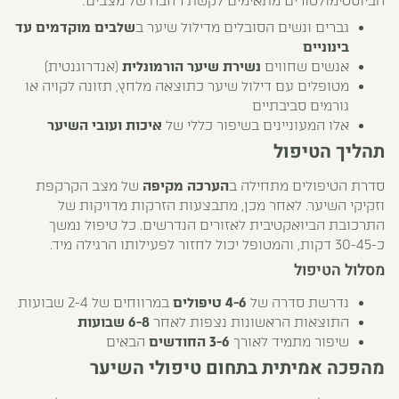
הביוסטימולטורים מתאימים לקשת רחבה של מצבים:
גברים ונשים הסובלים מדילול שיער ב
שלבים מוקדמים עד
בינוניים
אנשים שחווים
נשירת שיער הורמונלית
(אנדרוגנטית)
מטופלים עם דילול שיער כתוצאה מלחץ, תזונה לקויה או
גורמים סביבתיים
אלו המעוניינים בשיפור כללי של
איכות ועובי השיער
תהליך הטיפול
סדרת הטיפולים מתחילה ב
הערכה מקיפה
של מצב הקרקפת
וזקיקי השיער. לאחר מכן, מתבצעות הזרקות מדויקות של
התרכובת הביואקטיבית לאזורים הנדרשים. כל טיפול נמשך
כ-30-45 דקות, והמטופל יכול לחזור לפעילותו הרגילה מיד.
מסלול הטיפול
נדרשת סדרה של
4-6 טיפולים
במרווחים של 2-4 שבועות
התוצאות הראשונות נצפות לאחר
6-8 שבועות
שיפור מתמיד לאורך
3-6 החודשים
הבאים
מהפכה אמיתית בתחום טיפולי השיער