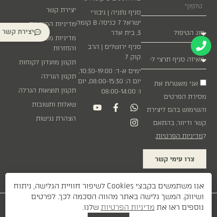
יצירת קשר
סניף נתניה | גיבורי
ישראל 7 כניסה B קומה
מדיניות הפרטיות
יצירת קשר
3, בית אדר
מדיניות משלוחים
סניף ירושלים | הרב
והחזרות
קוק 7
תקנון מועדון לקוחות
ימים א-ד: 10:30-19:00,
תקנון הגרלה
יום ה: 08:00-15:30, יום
אני מאשר/ת את
תקנון תוצאות הגרלה
ו: 08:00-14:00
מסירת הפרטים
שאלות ותשובות
והשימוש בהם ליצירת
הצהרת נגישות
קשר ודיוור, בהתאם
ל
מדיניות הפרטיות
.
צרו עימי קשר
אנו משתמשים בקבצי Cookies לשיפור חוויית הגלישה, ניתוח
ושיווק. המשך גלישה באתר מהווה הסכמה לכך. לפרטים
עיצוב:
| פיתוח:
נוספים ראו את
מדיניות הפרטיות
שלנו.
DAVID GERSHON
ETI BERKOVITCH